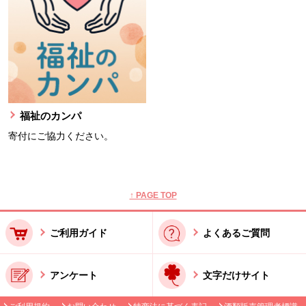
福祉のカンパ
寄付にご協力ください。
本文ここまで。
ここから共通フッターメニューです。
↑ PAGE TOP
ご利用ガイド
よくあるご質問
アンケート
文字だけサイト