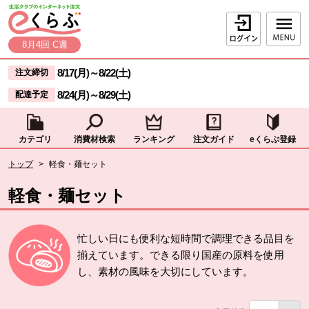
本文へジャンプする。
ページの先頭です。
ログイン
8月4回 C週
ここからサイト内共通メニューです。
サイト内共通メニューをスキップする
8/17(月)
～
8/22(土)
注文締切
8/24(月)
～
8/29(土)
配達予定
カテゴリ
消費材検索
ランキング
注文ガイド
eくらぶ登録
サイト内共通メニューここまで。
ここから現在位置です。
トップ
>
軽食・麺セット
現在位置ここまで
軽食・麺セット
忙しい日にも便利な短時間で調理できる品目を
揃えています。できる限り国産の原料を使用
し、素材の風味を大切にしています。