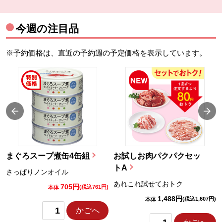
今週の注目品
※予約価格は、直近の予約週の予定価格を表示しています。
まぐろスープ煮缶4缶組
お試しお肉パクパクセッ
トA
さっぱりノンオイル
あれこれ試せておトク
705円
)
(税込761円)
本体
1,488円
(税込1,607円)
本体
かごへ