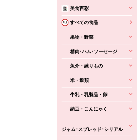
美食百彩
すべての食品
ちょこっと揚げ（香
ね天
果物・野菜
バルサミコ
ばしエビ味...
さわやか
コク深くフルーティー
精肉･ハム･ソーセージ
えびの風味がぶわっ！
3円
2,160円
(税込370円)
(税込2,333円)
本体
330円
(税込356円)
本体
かごへ
かごへ
魚介・練りもの
かごへ
米・穀類
牛乳・乳製品・卵
納豆・こんにゃく
ジャム･スプレッド･シリアル