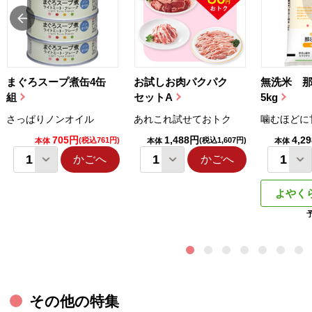
まぐろスープ煮缶4缶
お試しお肉パクパク
無洗米 
組
セットA
5kg
さっぱりノンオイル
あれこれ試せておトク
噛むほどに
705円
1,488円
4,2
(税込761円)
(税込1,607円)
本体
本体
本体
かごへ
かごへ
よやく
その他の特集