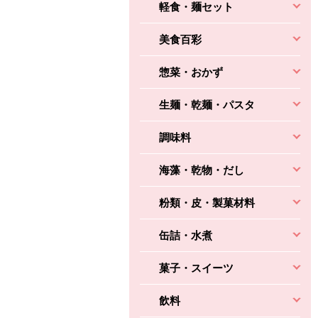
軽食・麺セット
美食百彩
惣菜・おかず
生麺・乾麺・パスタ
調味料
海藻・乾物・だし
粉類・皮・製菓材料
缶詰・水煮
菓子・スイーツ
飲料