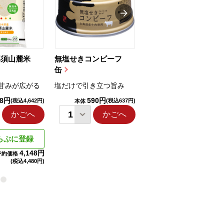
那須山麓米
無塩せきコンビーフ
ちゅるっと飲むゼリ
缶
ー（りんご...
甘みが広がる
塩だけで引き立つ旨み
国産りんご果汁を使用
98円
590円
1,114円
(税込4,642円)
(税込637円)
(税込1,203円
本体
本体
かごへ
かごへ
かごへ
らぶに登録
4,148円
予約価格
(税込
4,480円)