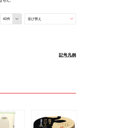
ません。
数
並び替え
を展開する。
記号凡例