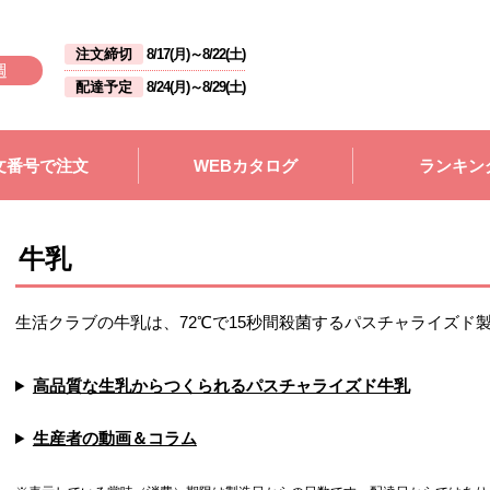
注文締切
8/17(月)
～
8/22(土)
週
配達予定
8/24(月)
～
8/29(土)
文番号で注文
WEBカタログ
ランキン
牛乳
生活クラブの牛乳は、72℃で15秒間殺菌するパスチャライズド
高品質な生乳からつくられるパスチャライズド牛乳
生産者の動画＆コラム