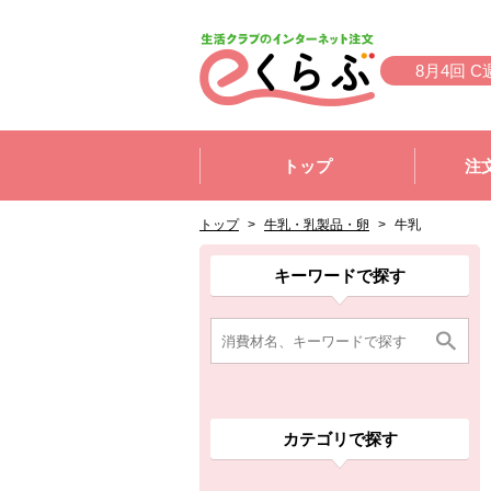
本文へジャンプする。
ページの先頭です。
8月4回 C
ここからサイト内共通メニューです。
サイト内共通メニューをスキップする
トップ
注
サイト内共通メニューここまで。
ここから現在位置です。
現在位置ここまで
トップ
>
牛乳・乳製品・卵
>
牛乳
ここから消費材検索メニューです。
消費材検索メニューここまで。
ここから本文です。
ここから組合員向けメニューです。
組合員向けメニューここまで。
ここから本文です。
キーワードで探す
カテゴリで探す