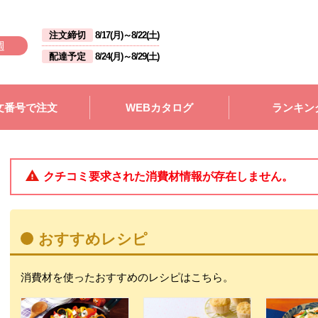
注文締切
8/17(月)
～
8/22(土)
週
配達予定
8/24(月)
～
8/29(土)
文番号で注文
WEBカタログ
ランキン
クチコミ要求された消費材情報が存在しません。
おすすめレシピ
消費材を使ったおすすめのレシピはこちら。