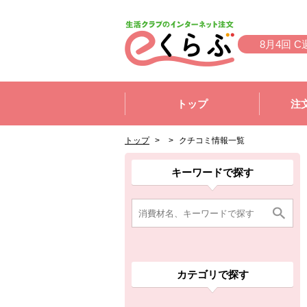
本文へジャンプする。
ページの先頭です。
8月4回 C
ここからサイト内共通メニューです。
サイト内共通メニューをスキップする
トップ
注
サイト内共通メニューここまで。
ここから現在位置です。
現在位置ここまで
トップ
>
>
クチコミ情報一覧
ここから消費材検索メニューです。
消費材検索メニューここまで。
ここから本文です。
ここから組合員向けメニューです。
組合員向けメニューここまで。
ここから本文です。
キーワードで探す
カテゴリで探す