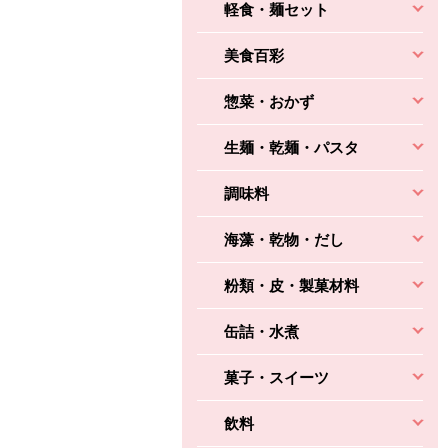
軽食・麺セット
美食百彩
惣菜・おかず
生麺・乾麺・パスタ
調味料
海藻・乾物・だし
粉類・皮・製菓材料
缶詰・水煮
菓子・スイーツ
飲料