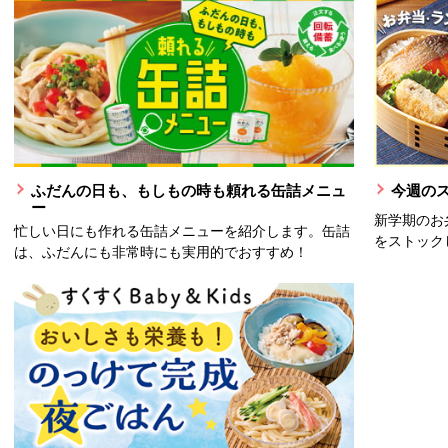
ふだんの日も、もしもの時も頼れる缶詰メニュ
今週の
ー
新学期のお
忙しい日にも作れる缶詰メニューを紹介します。缶詰
をストック
は、ふだんにも非常時にも実用的でおすすめ！