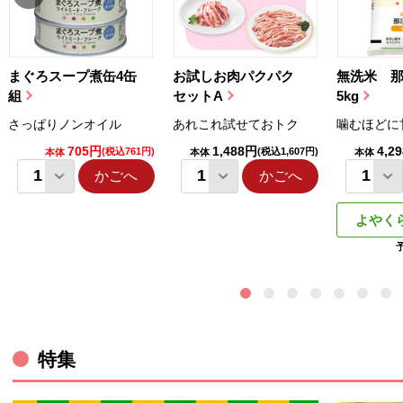
まぐろスープ煮缶4缶
お試しお肉パクパク
無洗米 
組
セットA
5kg
さっぱりノンオイル
あれこれ試せておトク
噛むほどに
705円
1,488円
4,2
(税込761円)
(税込1,607円)
本体
本体
本体
かごへ
かごへ
よやく
特集