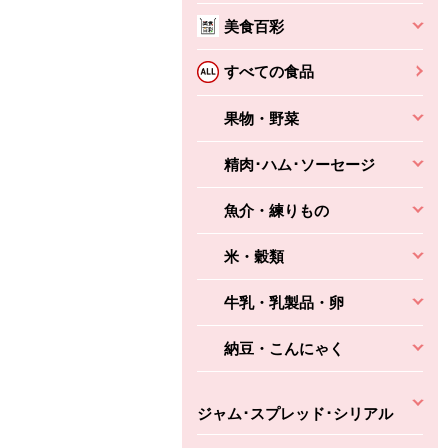
美食百彩
すべての食品
ちょこっと揚げ（香
ね天
バルサミコ
ばしエビ味...
さわやか
コク深くフルーティー
果物・野菜
えびの風味がぶわっ！
3円
2,160円
(税込370円)
(税込2,333円)
本体
精肉･ハム･ソーセージ
330円
(税込356円)
本体
かごへ
かごへ
かごへ
魚介・練りもの
米・穀類
牛乳・乳製品・卵
納豆・こんにゃく
ジャム･スプレッド･シリアル