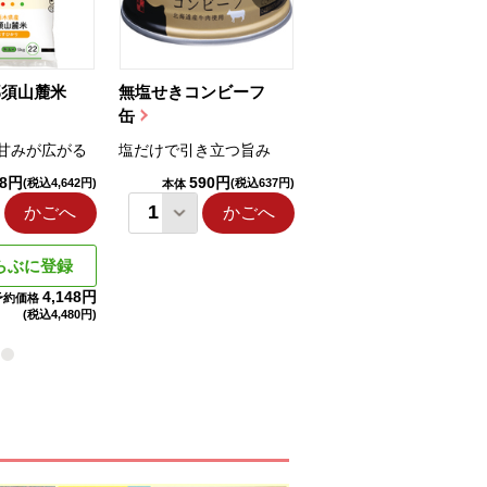
那須山麓米
無塩せきコンビーフ
ちゅるっと飲むゼリ
缶
ー（りんご...
甘みが広がる
塩だけで引き立つ旨み
国産りんご果汁を使用
98円
590円
1,114円
(税込4,642円)
(税込637円)
(税込1,203円
本体
本体
かごへ
かごへ
かごへ
らぶに登録
4,148円
予約価格
(税込
4,480円)