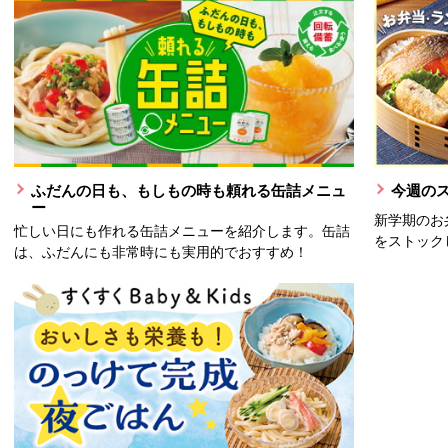
ふだんの日も、もしもの時も頼れる缶詰メニュ
今週の
ー
新学期のお
忙しい日にも作れる缶詰メニューを紹介します。缶詰
をストック
は、ふだんにも非常時にも実用的でおすすめ！