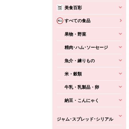
美食百彩
すべての食品
ちょこっと揚げ（香
ね天
バルサミコ
ばしエビ味...
さわやか
コク深くフルーティー
果物・野菜
えびの風味がぶわっ！
3円
2,160円
(税込370円)
(税込2,333円)
本体
精肉･ハム･ソーセージ
330円
(税込356円)
本体
かごへ
かごへ
かごへ
魚介・練りもの
米・穀類
牛乳・乳製品・卵
納豆・こんにゃく
ジャム･スプレッド･シリアル