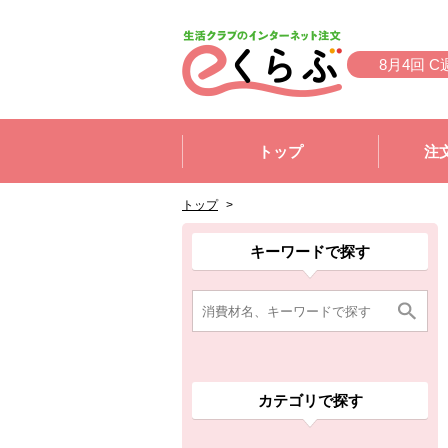
本文へジャンプする。
ページの先頭です。
8月4回 C
ここからサイト内共通メニューです。
サイト内共通メニューをスキップする
トップ
注
サイト内共通メニューここまで。
ここから現在位置です。
現在位置ここまで
トップ
>
ここから消費材検索メニューです。
消費材検索メニューここまで。
ここから本文です。
ここから組合員向けメニューです。
組合員向けメニューここまで。
ここから本文です。
キーワードで探す
カテゴリで探す