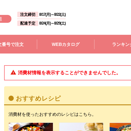
注文締切
8/17(月)
～
8/22(土)
週
配達予定
8/24(月)
～
8/29(土)
文番号で注文
WEBカタログ
ランキン
消費材情報を表示することができませんでした。
おすすめレシピ
消費材を使ったおすすめのレシピはこちら。