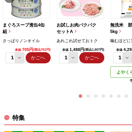
まぐろスープ煮缶4缶
お試しお肉パクパク
無洗米 
組
セットA
5kg
さっぱりノンオイル
あれこれ試せておトク
噛むほどに
705円
1,488円
4,2
(税込761円)
(税込1,607円)
本体
本体
本体
かごへ
かごへ
よやく
特集