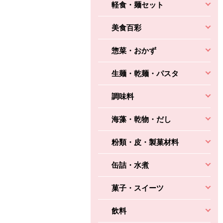
軽食・麺セット
美食百彩
惣菜・おかず
生麺・乾麺・パスタ
調味料
海藻・乾物・だし
粉類・皮・製菓材料
缶詰・水煮
菓子・スイーツ
飲料