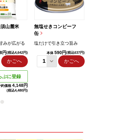
那須山麓米
無塩せきコンビーフ
ちゅるっと飲むゼリ
缶
ー（りんご...
甘みが広がる
塩だけで引き立つ旨み
国産りんご果汁を使用
98円
590円
1,114円
(税込4,642円)
(税込637円)
(税込1,203円
本体
本体
かごへ
かごへ
かごへ
らぶに登録
4,148円
予約価格
(税込
4,480円)