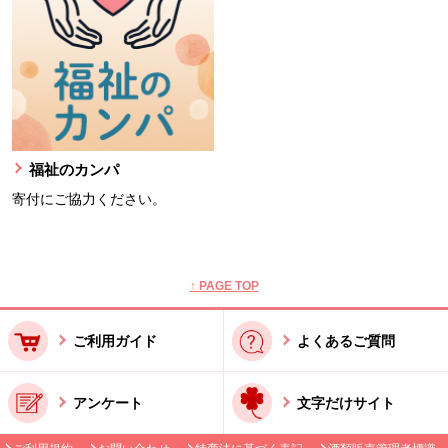
福祉のカンパ
寄付にご協力ください。
本文ここまで。
ここから共通フッターメニューです。
↑ PAGE TOP
ご利用ガイド
よくあるご質問
アンケート
文字だけサイト