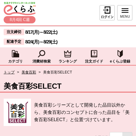
本文へジャンプする。
ページの先頭です。
ログイン
8月4回 C週
ここからサイト内共通メニューです。
サイト内共通メニューをスキップする
8/17(月)
～
8/22(土)
注文締切
8/24(月)
～
8/29(土)
配達予定
カテゴリ
消費材検索
ランキング
注文ガイド
eくらぶ登録
サイト内共通メニューここまで。
ここから現在位置です。
トップ
>
美食百彩
>
美食百彩SELECT
現在位置ここまで
美食百彩SELECT
美食百彩シリーズとして開発した品目以外か
ら、美食百彩のコンセプトに合った品目を「美
食百彩SELECT」と位置づけています。