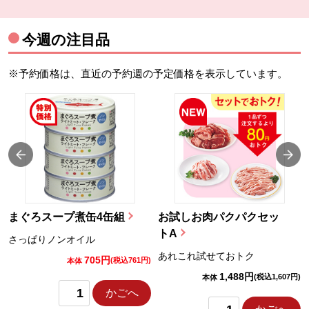
今週の注目品
※予約価格は、直近の予約週の予定価格を表示しています。
まぐろスープ煮缶4缶組
お試しお肉パクパクセッ
トA
さっぱりノンオイル
あれこれ試せておトク
705円
)
(税込761円)
本体
1,488円
(税込1,607円)
本体
かごへ