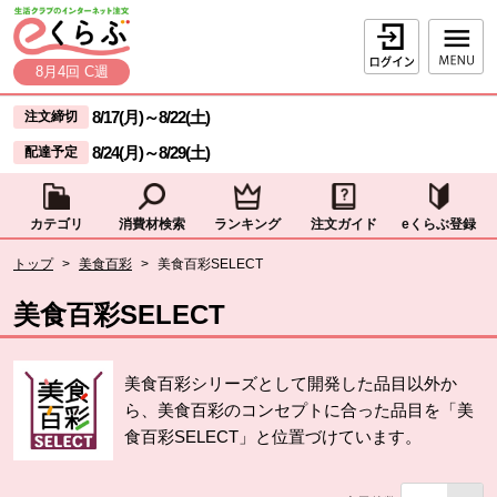
本文へジャンプする。
ページの先頭です。
ログイン
8月4回 C週
ここからサイト内共通メニューです。
サイト内共通メニューをスキップする
8/17(月)
～
8/22(土)
注文締切
8/24(月)
～
8/29(土)
配達予定
カテゴリ
消費材検索
ランキング
注文ガイド
eくらぶ登録
サイト内共通メニューここまで。
ここから現在位置です。
トップ
>
美食百彩
>
美食百彩SELECT
現在位置ここまで
美食百彩SELECT
美食百彩シリーズとして開発した品目以外か
ら、美食百彩のコンセプトに合った品目を「美
食百彩SELECT」と位置づけています。