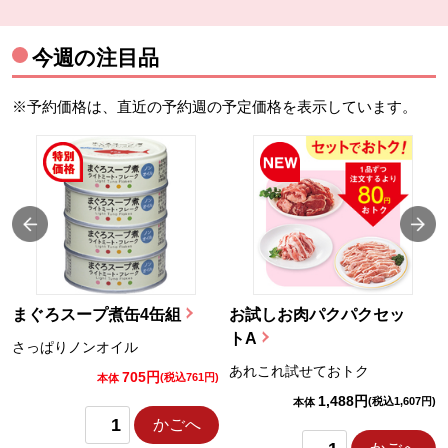
今週の注目品
※予約価格は、直近の予約週の予定価格を表示しています。
まぐろスープ煮缶4缶組
お試しお肉パクパクセッ
トA
さっぱりノンオイル
あれこれ試せておトク
705円
)
(税込761円)
本体
1,488円
(税込1,607円)
本体
かごへ