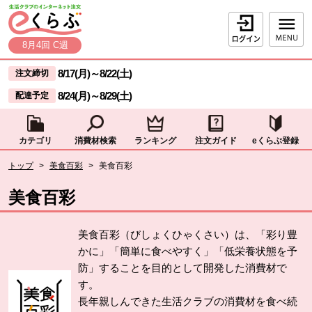
本文へジャンプする。
ページの先頭です。
ログイン
8月4回 C週
ここからサイト内共通メニューです。
サイト内共通メニューをスキップする
8/17(月)
～
8/22(土)
注文締切
8/24(月)
～
8/29(土)
配達予定
カテゴリ
消費材検索
ランキング
注文ガイド
eくらぶ登録
サイト内共通メニューここまで。
ここから現在位置です。
トップ
>
美食百彩
>
美食百彩
現在位置ここまで
美食百彩
美食百彩（びしょくひゃくさい）は、「彩り豊
かに」「簡単に食べやすく」「低栄養状態を予
防」することを目的として開発した消費材で
す。
長年親しんできた生活クラブの消費材を食べ続