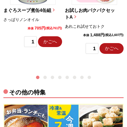
まぐろスープ煮缶4缶組
お試しお肉パクパクセッ
トA
さっぱりノンオイル
あれこれ試せておトク
705円
)
(税込761円)
本体
1,488円
(税込1,607円)
本体
かごへ
かごへ
その他の特集