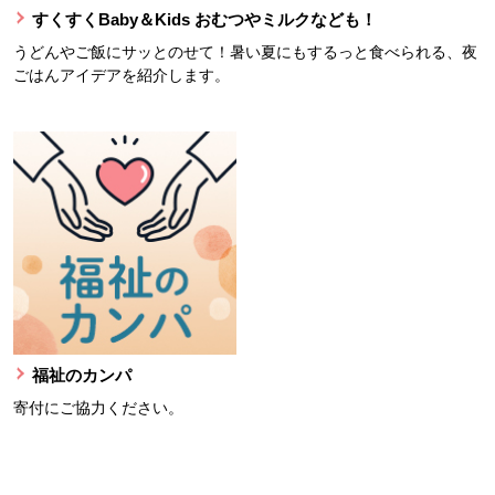
すくすくBaby＆Kids おむつやミルクなども！
うどんやご飯にサッとのせて！暑い夏にもするっと食べられる、夜
ごはんアイデアを紹介します。
福祉のカンパ
寄付にご協力ください。
本文ここまで。
ここから共通フッターメニューです。