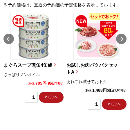
※予約価格は、直近の予約週の予定価格を表示しています。
まぐろスープ煮缶4缶組
お試しお肉パクパクセッ
トA
さっぱりノンオイル
あれこれ試せておトク
705円
)
(税込761円)
本体
1,488円
(税込1,607円)
本体
かごへ
かごへ