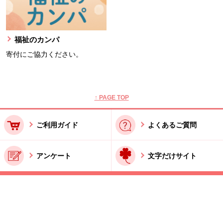
福祉のカンパ
寄付にご協力ください。
本文ここまで。
ここから共通フッターメニューです。
↑ PAGE TOP
ご利用ガイド
よくあるご質問
アンケート
文字だけサイト
ご利用規約
お問い合わせ
特商法に基づく表記
酒類販売管理者標識