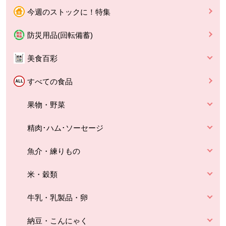
今週のストックに！特集
防災用品(回転備蓄)
美食百彩
すべての食品
果物・野菜
精肉･ハム･ソーセージ
魚介・練りもの
米・穀類
牛乳・乳製品・卵
納豆・こんにゃく