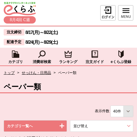
本文へジャンプする。
ページの先頭です。
ログイン
8月4回 C週
ここからサイト内共通メニューです。
サイト内共通メニューをスキップする
8/17(月)
～
8/22(土)
注文締切
8/24(月)
～
8/29(土)
配達予定
カテゴリ
消費材検索
ランキング
注文ガイド
eくらぶ登録
サイト内共通メニューここまで。
ここから現在位置です。
トップ
>
せっけん・日用品
>
ペーパー類
現在位置ここまで
ペーパー類
表示件数
カテゴリ一覧へ
並び替え
を展開する。