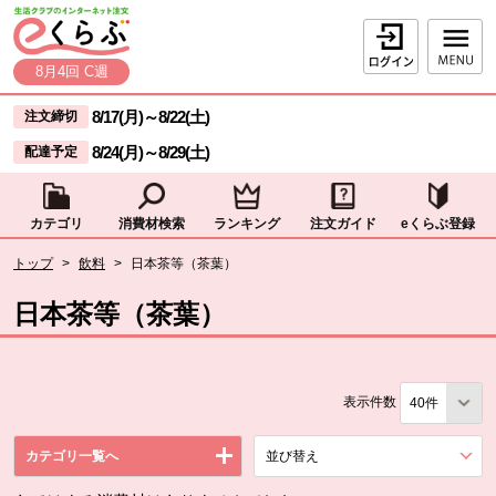
本文へジャンプする。
ページの先頭です。
ログイン
8月4回 C週
ここからサイト内共通メニューです。
サイト内共通メニューをスキップする
8/17(月)
～
8/22(土)
注文締切
8/24(月)
～
8/29(土)
配達予定
カテゴリ
消費材検索
ランキング
注文ガイド
eくらぶ登録
サイト内共通メニューここまで。
ここから現在位置です。
トップ
>
飲料
>
日本茶等（茶葉）
現在位置ここまで
日本茶等（茶葉）
表示件数
カテゴリ一覧へ
並び替え
を展開する。