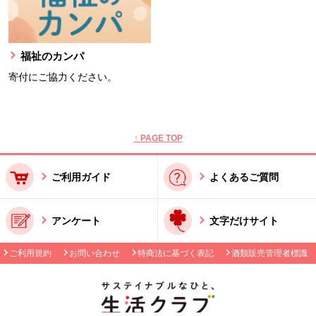
福祉のカンパ
寄付にご協力ください。
本文ここまで。
ここから共通フッターメニューです。
↑ PAGE TOP
ご利用ガイド
よくあるご質問
アンケート
文字だけサイト
ご利用規約
お問い合わせ
特商法に基づく表記
酒類販売管理者標識