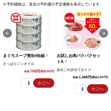
※予約価格は、直近の予約週の予定価格を表示しています。
まぐろスープ煮缶4缶組
お試しお肉パクパクセッ
トA
さっぱりノンオイル
あれこれ試せておトク
705円
)
(税込761円)
本体
1,488円
(税込1,607円)
本体
かごへ
かごへ