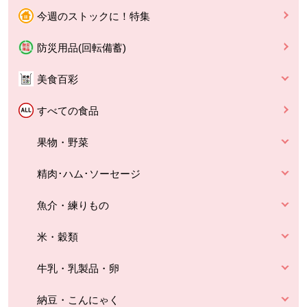
今週のストックに！特集
防災用品(回転備蓄)
美食百彩
すべての食品
果物・野菜
精肉･ハム･ソーセージ
魚介・練りもの
米・穀類
牛乳・乳製品・卵
納豆・こんにゃく