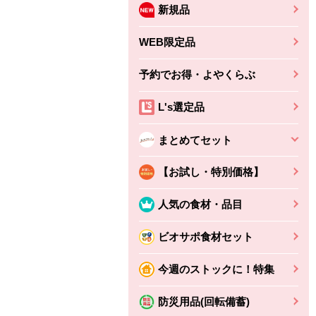
新規品
WEB限定品
予約でお得・よやくらぶ
L's選定品
まとめてセット
【お試し・特別価格】
人気の食材・品目
ビオサポ食材セット
ちょこっと揚げ（香
ね天
バルサミコ
今週のストックに！特集
ばしエビ味...
さわやか
コク深くフルーティー
えびの風味がぶわっ！
3円
2,160円
防災用品(回転備蓄)
(税込370円)
(税込2,333円)
本体
330円
(税込356円)