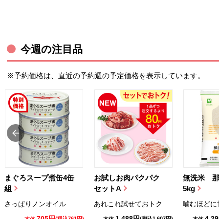
今週の注目品
※予約価格は、直近の予約週の予定価格を表示しています。
まぐろスープ煮缶4缶
お試しお肉パクパク
無洗米 
組
セットA
5kg
さっぱりノンオイル
あれこれ試せておトク
噛むほどに
705円
1,488円
4,2
(税込761円)
(税込1,607円)