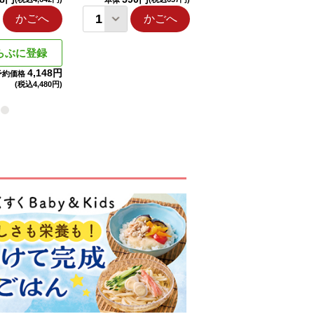
本体
本体
かごへ
かごへ
かごへ
らぶに登録
4,148円
予約価格
(税込
4,480円)