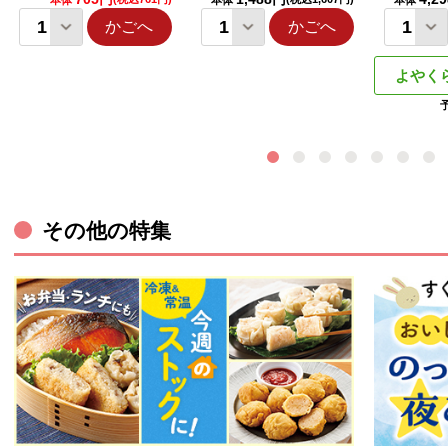
本体
本体
本体
かごへ
かごへ
よやく
その他の特集