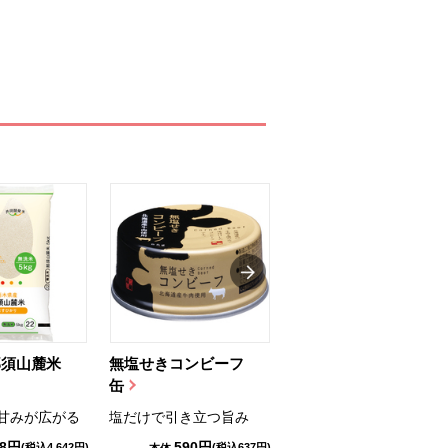
那須山麓米
無塩せきコンビーフ
ちゅるっと飲むゼリ
缶
ー（りんご...
甘みが広がる
塩だけで引き立つ旨み
国産りんご果汁を使用
98円
590円
1,114円
(税込4,642円)
(税込637円)
(税込1,203円