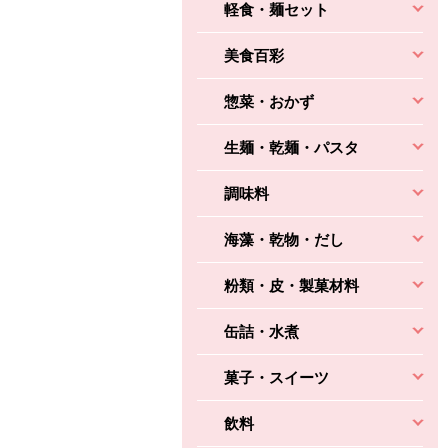
軽食・麺セット
美食百彩
惣菜・おかず
生麺・乾麺・パスタ
調味料
海藻・乾物・だし
粉類・皮・製菓材料
缶詰・水煮
菓子・スイーツ
飲料