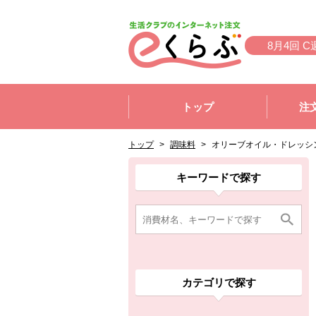
本文へジャンプする。
ページの先頭です。
8月4回 C
ここからサイト内共通メニューです。
サイト内共通メニューをスキップする
トップ
注
サイト内共通メニューここまで。
ここから現在位置です。
現在位置ここまで
トップ
>
調味料
>
オリーブオイル・ドレッシ
ここから消費材検索メニューです。
消費材検索メニューここまで。
ここから本文です。
ここから組合員向けメニューです。
組合員向けメニューここまで。
ここから本文です。
キーワードで探す
カテゴリで探す