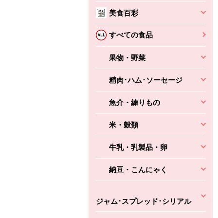
本体
かごへ
かごへ
美食百彩
かごへ
すべての食品
果物・野菜
精肉･ハム･ソーセージ
魚介・練りもの
米・穀類
牛乳・乳製品・卵
納豆・こんにゃく
ジャム･スプレッド･シリアル