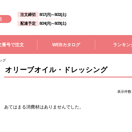
注文締切
8/17(月)
～
8/22(土)
週
配達予定
8/24(月)
～
8/29(土)
文番号で注文
WEBカタログ
ランキン
ング
オリーブオイル・ドレッシング
表示件
あてはまる消費材はありませんでした。