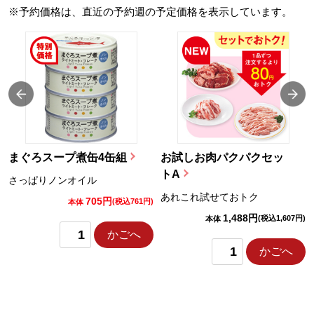
※予約価格は、直近の予約週の予定価格を表示しています。
まぐろスープ煮缶4缶組
お試しお肉パクパクセッ
トA
さっぱりノンオイル
あれこれ試せておトク
705円
)
(税込761円)
本体
1,488円
(税込1,607円)
本体
かごへ
かごへ