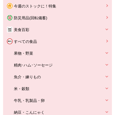
今週のストックに！特集
防災用品(回転備蓄)
美食百彩
すべての食品
果物・野菜
精肉･ハム･ソーセージ
魚介・練りもの
米・穀類
牛乳・乳製品・卵
納豆・こんにゃく