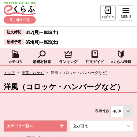
本文へジャンプする。
ページの先頭です。
ログイン
8月4回 C週
ここからサイト内共通メニューです。
サイト内共通メニューをスキップする
8/17(月)
～
8/22(土)
注文締切
8/24(月)
～
8/29(土)
配達予定
カテゴリ
消費材検索
ランキング
注文ガイド
eくらぶ登録
サイト内共通メニューここまで。
ここから現在位置です。
トップ
>
惣菜・おかず
>
洋風（コロッケ・ハンバーグなど）
現在位置ここまで
洋風（コロッケ・ハンバーグなど）
表示件数
カテゴリ一覧へ
並び替え
を展開する。