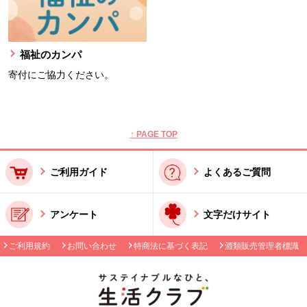
福祉のカンパ
寄付にご協力ください。
本文ここまで。
ここから共通フッターメニューです。
↑ PAGE TOP
ご利用ガイド
よくあるご質問
アンケート
文字だけサイト
ご利用規約
お問い合わせ
特商法に基づく表記
酒類販売管理者標識