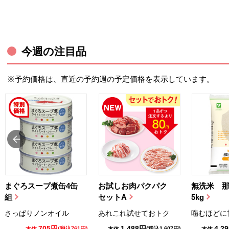
今週の注目品
※予約価格は、直近の予約週の予定価格を表示しています。
まぐろスープ煮缶4缶
お試しお肉パクパク
無洗米 
組
セットA
5kg
さっぱりノンオイル
あれこれ試せておトク
噛むほどに
705円
1,488円
4,2
(税込761円)
(税込1,607円)