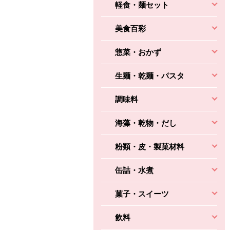
軽食・麺セット
美食百彩
惣菜・おかず
生麺・乾麺・パスタ
調味料
海藻・乾物・だし
粉類・皮・製菓材料
缶詰・水煮
菓子・スイーツ
飲料