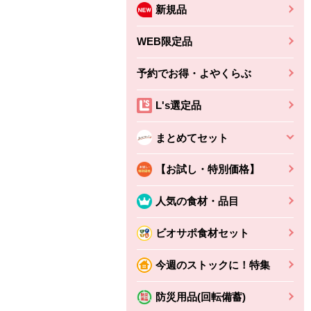
新規品
WEB限定品
予約でお得・よやくらぶ
L's選定品
まとめてセット
【お試し・特別価格】
人気の食材・品目
ビオサポ食材セット
ちょこっと揚げ（香
ね天
バルサミコ
今週のストックに！特集
ばしエビ味...
さわやか
コク深くフルーティー
えびの風味がぶわっ！
3円
2,160円
防災用品(回転備蓄)
(税込370円)
(税込2,333円)
本体
330円
(税込356円)