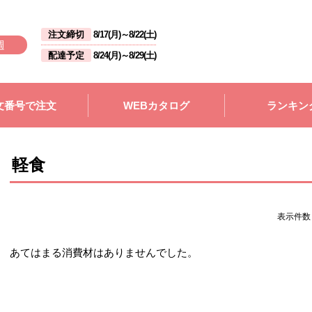
注文締切
8/17(月)
～
8/22(土)
週
配達予定
8/24(月)
～
8/29(土)
文番号で注文
WEBカタログ
ランキン
軽食
表示件
あてはまる消費材はありませんでした。