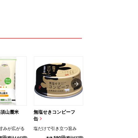
那須山麓米
無塩せきコンビーフ
ちゅるっと飲むゼリ
缶
ー（りんご...
甘みが広がる
塩だけで引き立つ旨み
国産りんご果汁を使用
98円
590円
1,114円
(税込4,642円)
(税込637円)
(税込1,203円