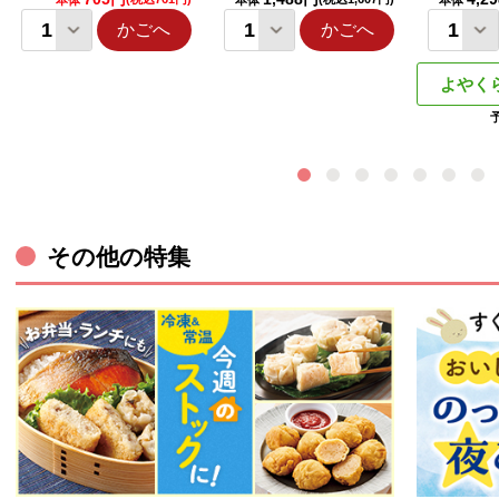
本体
本体
本体
かごへ
かごへ
よやく
その他の特集