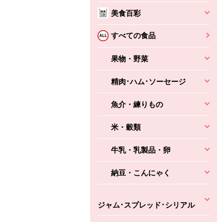
本体
かごへ
かごへ
美食百彩
かごへ
すべての食品
果物・野菜
精肉･ハム･ソーセージ
魚介・練りもの
米・穀類
牛乳・乳製品・卵
納豆・こんにゃく
ジャム･スプレッド･シリアル