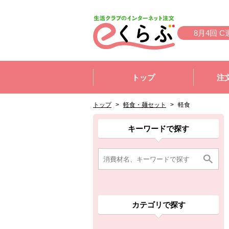
本文へジャンプする。
ページの先頭です。
8月4回 C
ここからサイト内共通メニューです。
サイト内共通メニューをスキップする
トップ
注
サイト内共通メニューここまで。
ここから現在位置です。
現在位置ここまで
トップ
>
軽食・麺セット
>
軽食
ここから消費材検索メニューです。
消費材検索メニューここまで。
ここから本文です。
ここから組合員向けメニューです。
組合員向けメニューここまで。
ここから本文です。
キーワードで探す
カテゴリで探す