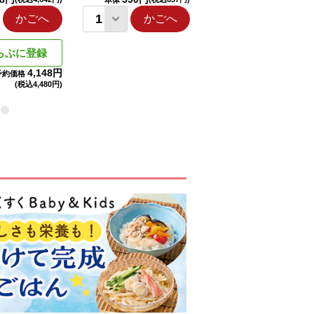
本体
本体
かごへ
かごへ
かごへ
らぶに登録
4,148円
予約価格
(税込
4,480円)