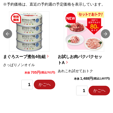
※予約価格は、直近の予約週の予定価格を表示しています。
まぐろスープ煮缶4缶組
お試しお肉パクパクセッ
トA
さっぱりノンオイル
あれこれ試せておトク
705円
)
(税込761円)
本体
1,488円
(税込1,607円)
本体
かごへ
かごへ