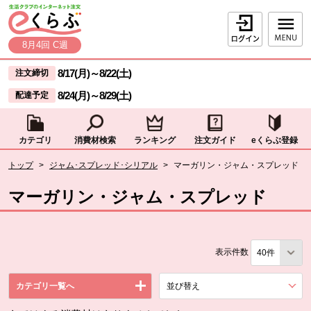
本文へジャンプする。
ページの先頭です。
ログイン
8月4回 C週
ここからサイト内共通メニューです。
サイト内共通メニューをスキップする
8/17(月)
～
8/22(土)
注文締切
8/24(月)
～
8/29(土)
配達予定
カテゴリ
消費材検索
ランキング
注文ガイド
eくらぶ登録
サイト内共通メニューここまで。
ここから現在位置です。
トップ
>
ジャム･スプレッド･シリアル
>
マーガリン・ジャム・スプレッド
現在位置ここまで
マーガリン・ジャム・スプレッド
表示件数
カテゴリ一覧へ
並び替え
を展開する。