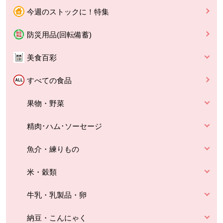
今週のストックに！特集
防災用品(回転備蓄)
美食百彩
すべての食品
果物・野菜
精肉･ハム･ソーセージ
魚介・練りもの
米・穀類
牛乳・乳製品・卵
納豆・こんにゃく