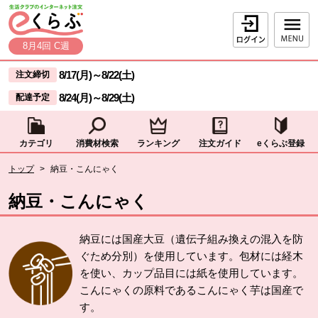
本文へジャンプする。
ページの先頭です。
ログイン
8月4回 C週
ここからサイト内共通メニューです。
サイト内共通メニューをスキップする
8/17(月)
～
8/22(土)
注文締切
8/24(月)
～
8/29(土)
配達予定
カテゴリ
消費材検索
ランキング
注文ガイド
eくらぶ登録
サイト内共通メニューここまで。
ここから現在位置です。
トップ
>
納豆・こんにゃく
現在位置ここまで
納豆・こんにゃく
納豆には国産大豆（遺伝子組み換えの混入を防
ぐため分別）を使用しています。包材には経木
を使い、カップ品目には紙を使用しています。
こんにゃくの原料であるこんにゃく芋は国産で
す。