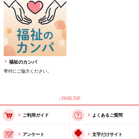
福祉のカンパ
寄付にご協力ください。
本文ここまで。
ここから共通フッターメニューです。
↑ PAGE TOP
ご利用ガイド
よくあるご質問
アンケート
文字だけサイト