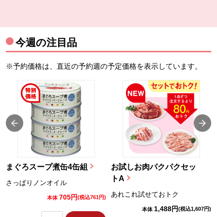
今週の注目品
※予約価格は、直近の予約週の予定価格を表示しています。
まぐろスープ煮缶4缶組
お試しお肉パクパクセッ
トA
さっぱりノンオイル
あれこれ試せておトク
705円
)
(税込761円)
本体
1,488円
(税込1,607円)
本体