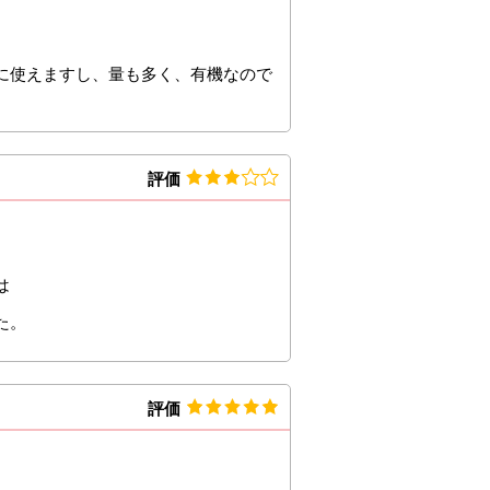
に使えますし、量も多く、有機なので
評価
は
た。
評価