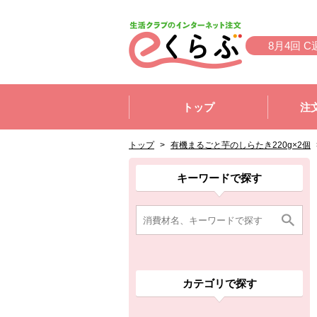
本文へジャンプする。
ページの先頭です。
8月4回 C
ここからサイト内共通メニューです。
サイト内共通メニューをスキップする
トップ
注
サイト内共通メニューここまで。
ここから現在位置です。
現在位置ここまで
トップ
>
有機まるごと芋のしらたき220g×2個
ここから消費材検索メニューです。
消費材検索メニューここまで。
ここから本文です。
ここから組合員向けメニューです。
組合員向けメニューここまで。
ここから本文です。
キーワードで探す
カテゴリで探す