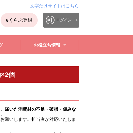
文字だけサイトはこちら
eくらぶ登録
ログイン
グ
お役立ち情報
×2個
望、届いた消費材の不足・破損・傷みな
ん
。
うお願いします。担当者が対応いたしま