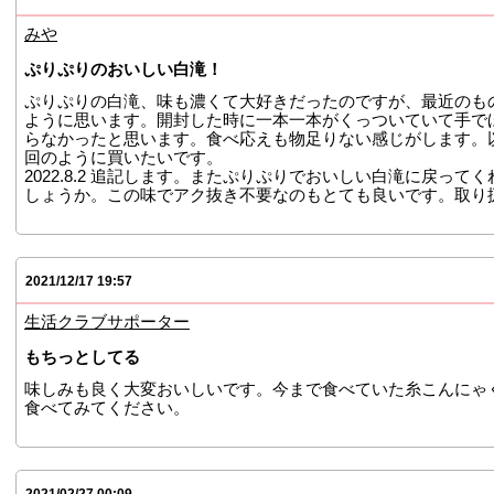
みや
ぷりぷりのおいしい白滝！
ぷりぷりの白滝、味も濃くて大好きだったのですが、最近のも
ように思います。開封した時に一本一本がくっついていて手で
らなかったと思います。食べ応えも物足りない感じがします。
回のように買いたいです。
2022.8.2 追記します。またぷりぷりでおいしい白滝に戻っ
しょうか。この味でアク抜き不要なのもとても良いです。取り
2021/12/17 19:57
生活クラブサポーター
もちっとしてる
味しみも良く大変おいしいです。今まで食べていた糸こんにゃ
食べてみてください。