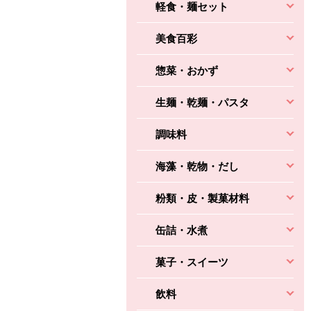
軽食・麺セット
美食百彩
惣菜・おかず
生麺・乾麺・パスタ
調味料
海藻・乾物・だし
粉類・皮・製菓材料
缶詰・水煮
菓子・スイーツ
飲料