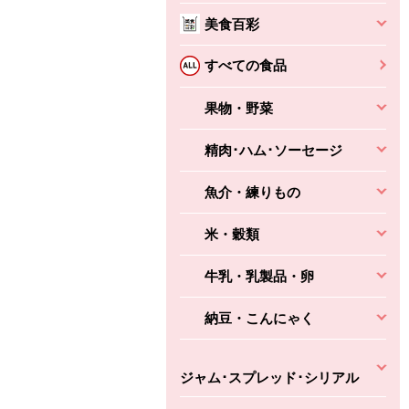
美食百彩
すべての食品
果物・野菜
精肉･ハム･ソーセージ
ちょこっと揚げ（香
ね天
バルサミコ
ばしエビ味...
さわやか
コク深くフルーティー
魚介・練りもの
えびの風味がぶわっ！
3円
2,160円
(税込370円)
(税込2,333円)
本体
330円
(税込356円)
本体
かごへ
かごへ
米・穀類
かごへ
牛乳・乳製品・卵
納豆・こんにゃく
ジャム･スプレッド･シリアル