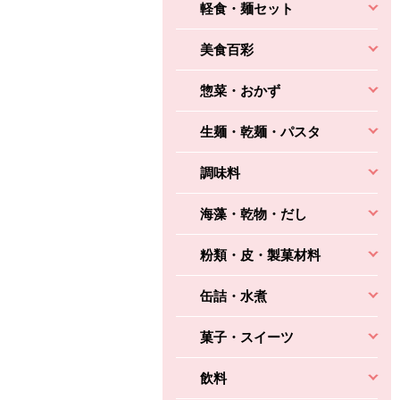
軽食・麺セット
美食百彩
惣菜・おかず
生麺・乾麺・パスタ
調味料
海藻・乾物・だし
粉類・皮・製菓材料
缶詰・水煮
菓子・スイーツ
飲料