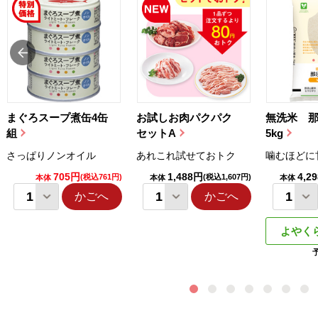
まぐろスープ煮缶4缶
お試しお肉パクパク
無洗米 
組
セットA
5kg
さっぱりノンオイル
あれこれ試せておトク
噛むほどに
705円
1,488円
4,2
(税込761円)
(税込1,607円)
本体
本体
本体
かごへ
かごへ
よやく