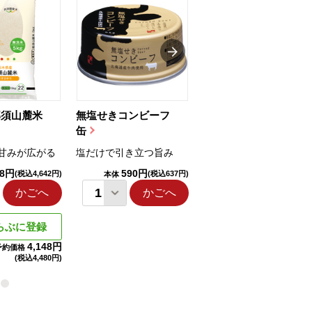
那須山麓米
無塩せきコンビーフ
ちゅるっと飲むゼリ
缶
ー（りんご...
甘みが広がる
塩だけで引き立つ旨み
国産りんご果汁を使用
98円
590円
1,114円
(税込4,642円)
(税込637円)
(税込1,203円
本体
本体
かごへ
かごへ
かごへ
らぶに登録
4,148円
予約価格
(税込
4,480円)