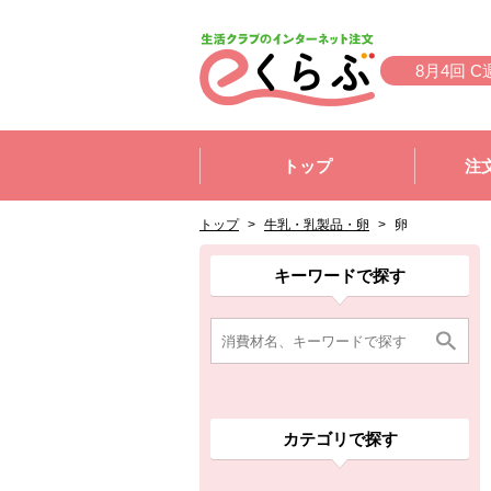
本文へジャンプする。
ページの先頭です。
8月4回 C
ここからサイト内共通メニューです。
サイト内共通メニューをスキップする
トップ
注
サイト内共通メニューここまで。
ここから現在位置です。
現在位置ここまで
トップ
>
牛乳・乳製品・卵
>
卵
ここから消費材検索メニューです。
消費材検索メニューここまで。
ここから本文です。
ここから組合員向けメニューです。
組合員向けメニューここまで。
ここから本文です。
キーワードで探す
カテゴリで探す