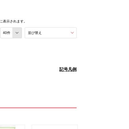
に表示されます。
数
並び替え
を展開する。
記号凡例