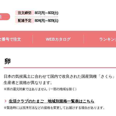
注文締切
8/17(月)
～
8/22(土)
週
配達予定
8/24(月)
～
8/29(土)
文番号で注文
WEBカタログ
ランキン
卵
日本の気候風土に合わせて国内で改良された国産鶏種「さくら
生産者と規格が異なります。
※班の還元対象ではありません（一部の地域を除く）
生活クラブのたまご 地域別規格一覧表はこちら
※緊急時には洗浄方法などの規格を変更してお届けする場合があります。