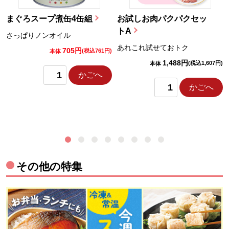
まぐろスープ煮缶4缶組
お試しお肉パクパクセッ
トA
さっぱりノンオイル
あれこれ試せておトク
705円
)
(税込761円)
本体
1,488円
(税込1,607円)
本体
かごへ
かごへ
その他の特集