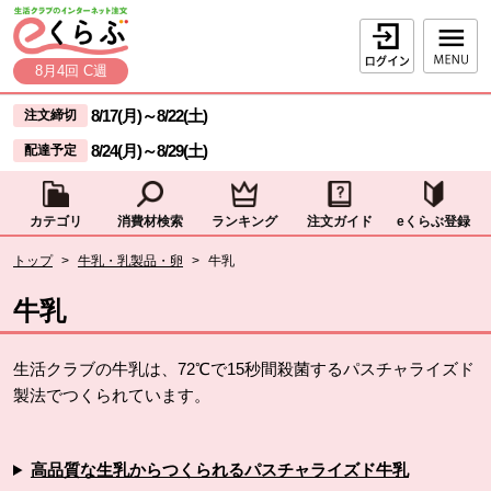
本文へジャンプする。
ページの先頭です。
ログイン
8月4回 C週
ここからサイト内共通メニューです。
サイト内共通メニューをスキップする
8/17(月)
～
8/22(土)
注文締切
8/24(月)
～
8/29(土)
配達予定
カテゴリ
消費材検索
ランキング
注文ガイド
eくらぶ登録
サイト内共通メニューここまで。
ここから現在位置です。
トップ
>
牛乳・乳製品・卵
>
牛乳
現在位置ここまで
牛乳
生活クラブの牛乳は、72℃で15秒間殺菌するパスチャライズド
製法でつくられています。
高品質な生乳からつくられるパスチャライズド牛乳