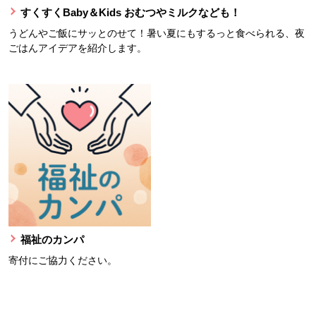
すくすくBaby＆Kids おむつやミルクなども！
うどんやご飯にサッとのせて！暑い夏にもするっと食べられる、夜
ごはんアイデアを紹介します。
福祉のカンパ
寄付にご協力ください。
本文ここまで。
ここから共通フッターメニューです。