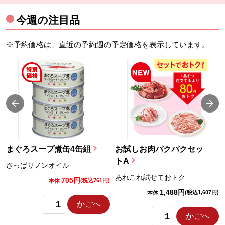
今週の注目品
※予約価格は、直近の予約週の予定価格を表示しています。
まぐろスープ煮缶4缶組
お試しお肉パクパクセッ
トA
さっぱりノンオイル
あれこれ試せておトク
705円
)
(税込761円)
本体
1,488円
(税込1,607円)
本体
かごへ
かごへ