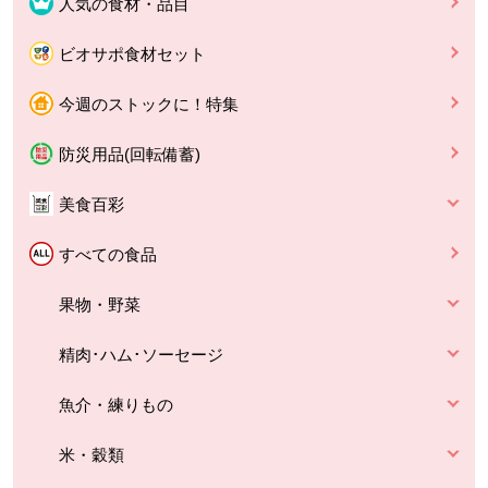
人気の食材・品目
ビオサポ食材セット
今週のストックに！特集
防災用品(回転備蓄)
美食百彩
すべての食品
果物・野菜
精肉･ハム･ソーセージ
魚介・練りもの
米・穀類