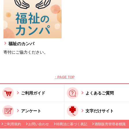
福祉のカンパ
寄付にご協力ください。
本文ここまで。
ここから共通フッターメニューです。
↑ PAGE TOP
ご利用ガイド
よくあるご質問
アンケート
文字だけサイト
ご利用規約
お問い合わせ
特商法に基づく表記
酒類販売管理者標識