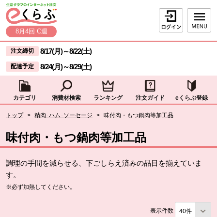
本文へジャンプする。
ページの先頭です。
ログイン
8月4回 C週
ここからサイト内共通メニューです。
サイト内共通メニューをスキップする
8/17(月)
～
8/22(土)
注文締切
8/24(月)
～
8/29(土)
配達予定
カテゴリ
消費材検索
ランキング
注文ガイド
eくらぶ登録
サイト内共通メニューここまで。
ここから現在位置です。
トップ
>
精肉･ハム･ソーセージ
>
味付肉・もつ鍋肉等加工品
現在位置ここまで
味付肉・もつ鍋肉等加工品
調理の手間を減らせる、下ごしらえ済みの品目を揃えていま
す。
※必ず加熱してください。
表示件数