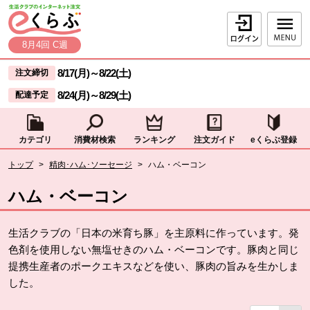
本文へジャンプする。
ページの先頭です。
ログイン
8月4回 C週
ここからサイト内共通メニューです。
サイト内共通メニューをスキップする
8/17(月)
～
8/22(土)
注文締切
8/24(月)
～
8/29(土)
配達予定
カテゴリ
消費材検索
ランキング
注文ガイド
eくらぶ登録
サイト内共通メニューここまで。
ここから現在位置です。
トップ
>
精肉･ハム･ソーセージ
>
ハム・ベーコン
現在位置ここまで
ハム・ベーコン
生活クラブの「日本の米育ち豚」を主原料に作っています。発
色剤を使用しない無塩せきのハム・ベーコンです。豚肉と同じ
提携生産者のポークエキスなどを使い、豚肉の旨みを生かしま
した。