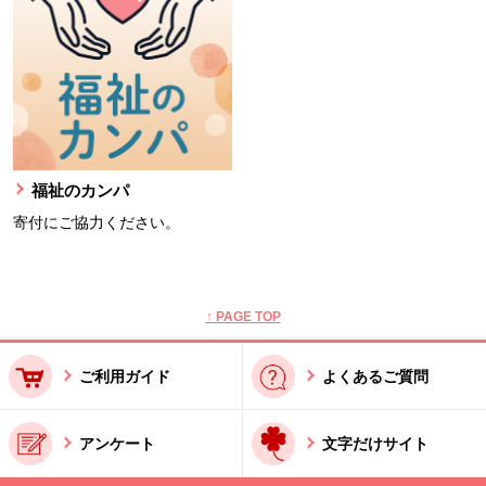
福祉のカンパ
寄付にご協力ください。
本文ここまで。
ここから共通フッターメニューです。
↑ PAGE TOP
ご利用ガイド
よくあるご質問
アンケート
文字だけサイト