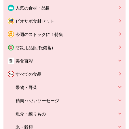
人気の食材・品目
ビオサポ食材セット
今週のストックに！特集
防災用品(回転備蓄)
美食百彩
すべての食品
果物・野菜
精肉･ハム･ソーセージ
魚介・練りもの
米・穀類