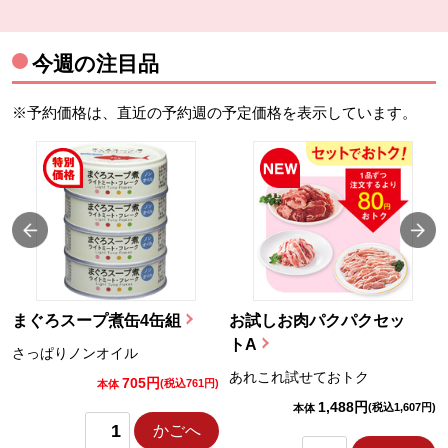
今週の注目品
※予約価格は、直近の予約週の予定価格を表示しています。
まぐろスープ煮缶4缶組
お試しお肉パクパクセッ
トA
さっぱりノンオイル
あれこれ試せておトク
705円
)
(税込761円)
本体
1,488円
(税込1,607円)
本体
かごへ