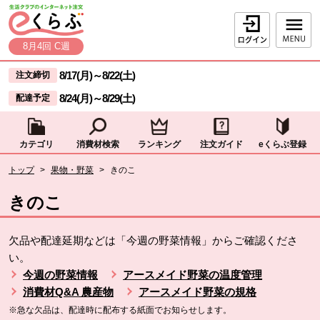
本文へジャンプする。
ページの先頭です。
ログイン
8月4回 C週
ここからサイト内共通メニューです。
サイト内共通メニューをスキップする
8/17(月)
～
8/22(土)
注文締切
8/24(月)
～
8/29(土)
配達予定
カテゴリ
消費材検索
ランキング
注文ガイド
eくらぶ登録
サイト内共通メニューここまで。
ここから現在位置です。
トップ
>
果物・野菜
>
きのこ
現在位置ここまで
きのこ
欠品や配達延期などは「今週の野菜情報」からご確認くださ
い。
今週の野菜情報
アースメイド野菜の温度管理
消費材Q&A 農産物
アースメイド野菜の規格
※急な欠品は、配達時に配布する紙面でお知らせします。