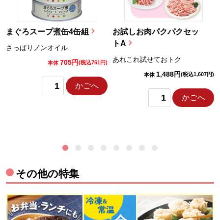
まぐろスープ煮缶4缶組
お試しお肉パクパクセッ
トA
さっぱりノンオイル
あれこれ試せておトク
705円
)
(税込761円)
本体
1,488円
(税込1,607円)
本体
かごへ
かごへ
その他の特集