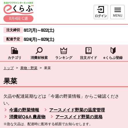
本文へジャンプする。
ページの先頭です。
ログイン
8月4回 C週
ここからサイト内共通メニューです。
サイト内共通メニューをスキップする
8/17(月)
～
8/22(土)
注文締切
8/24(月)
～
8/29(土)
配達予定
カテゴリ
消費材検索
ランキング
注文ガイド
eくらぶ登録
サイト内共通メニューここまで。
ここから現在位置です。
トップ
>
果物・野菜
>
果菜
現在位置ここまで
果菜
欠品や配達延期などは「今週の野菜情報」からご確認くださ
い。
今週の野菜情報
アースメイド野菜の温度管理
消費材Q&A 農産物
アースメイド野菜の規格
※急な欠品は、配達時に配布する紙面でお知らせします。