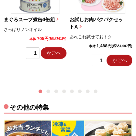
まぐろスープ煮缶4缶組
お試しお肉パクパクセッ
トA
さっぱりノンオイル
あれこれ試せておトク
705円
)
(税込761円)
本体
1,488円
(税込1,607円)
本体
かごへ
かごへ
その他の特集