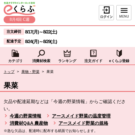
本文へジャンプする。
ページの先頭です。
ログイン
8月4回 C週
ここからサイト内共通メニューです。
サイト内共通メニューをスキップする
8/17(月)
～
8/22(土)
注文締切
8/24(月)
～
8/29(土)
配達予定
カテゴリ
消費材検索
ランキング
注文ガイド
eくらぶ登録
サイト内共通メニューここまで。
ここから現在位置です。
トップ
>
果物・野菜
>
果菜
現在位置ここまで
果菜
欠品や配達延期などは「今週の野菜情報」からご確認くださ
い。
今週の野菜情報
アースメイド野菜の温度管理
消費材Q&A 農産物
アースメイド野菜の規格
※急な欠品は、配達時に配布する紙面でお知らせします。