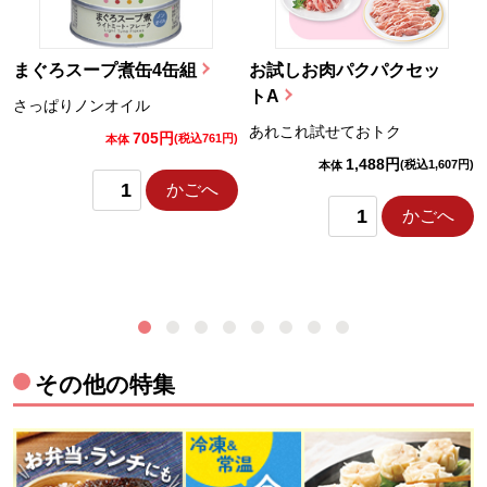
まぐろスープ煮缶4缶組
お試しお肉パクパクセッ
トA
さっぱりノンオイル
あれこれ試せておトク
705円
)
(税込761円)
本体
1,488円
(税込1,607円)
本体
かごへ
かごへ
その他の特集