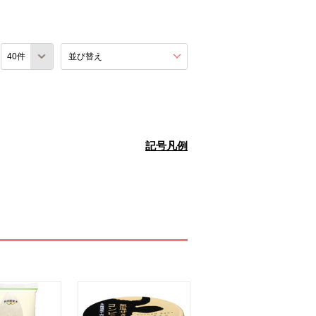
数
並び替え
を展開する。
記号凡例