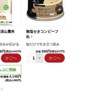
那須山麓米
無塩せきコンビーフ
ちゅるっと飲むゼリ
缶
ー（りんご...
甘みが広がる
塩だけで引き立つ旨み
国産りんご果汁を使用
98円
590円
1,114円
(税込4,642円)
(税込637円)
(税込1,203円
本体
本体
かごへ
かごへ
かごへ
らぶに登録
4,148円
予約価格
(税込
4,480円)