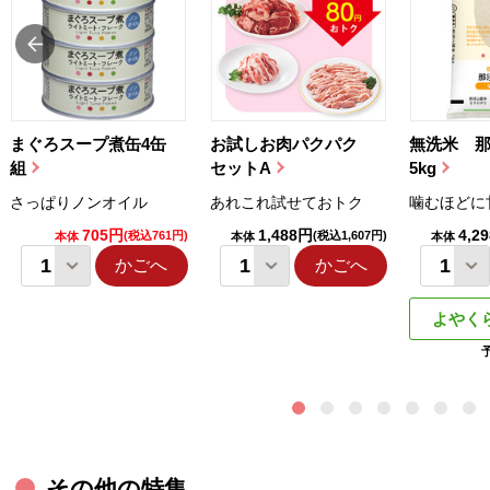
まぐろスープ煮缶4缶
お試しお肉パクパク
無洗米 
組
セットA
5kg
さっぱりノンオイル
あれこれ試せておトク
噛むほどに
705円
1,488円
4,2
(税込761円)
(税込1,607円)
本体
本体
本体
かごへ
かごへ
よやく
その他の特集