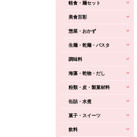
軽食・麺セット
美食百彩
惣菜・おかず
生麺・乾麺・パスタ
調味料
海藻・乾物・だし
粉類・皮・製菓材料
缶詰・水煮
菓子・スイーツ
飲料