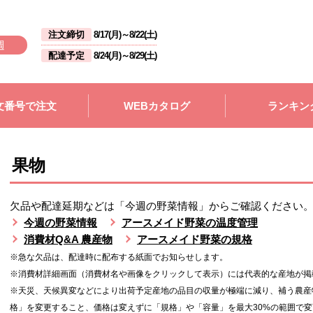
注文締切
8/17(月)
～
8/22(土)
週
配達予定
8/24(月)
～
8/29(土)
文番号で注文
WEBカタログ
ランキン
果物
欠品や配達延期などは「今週の野菜情報」からご確認ください
今週の野菜情報
アースメイド野菜の温度管理
消費材Q&A 農産物
アースメイド野菜の規格
※急な欠品は、配達時に配布する紙面でお知らせします。
※消費材詳細画面（消費材名や画像をクリックして表示）には代表的な産地が掲
※天災、天候異変などにより出荷予定産地の品目の収量が極端に減り、補う農産
格」を変更すること、価格は変えずに「規格」や「容量」を最大30%の範囲で