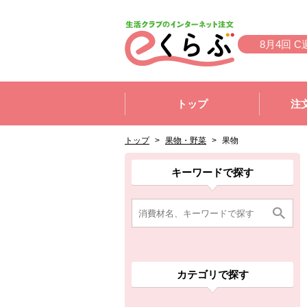
本文へジャンプする。
ページの先頭です。
8月4回 C
ここからサイト内共通メニューです。
サイト内共通メニューをスキップする
トップ
注
サイト内共通メニューここまで。
ここから現在位置です。
現在位置ここまで
トップ
>
果物・野菜
>
果物
ここから消費材検索メニューです。
消費材検索メニューここまで。
ここから本文です。
ここから組合員向けメニューです。
組合員向けメニューここまで。
ここから本文です。
キーワードで探す
カテゴリで探す