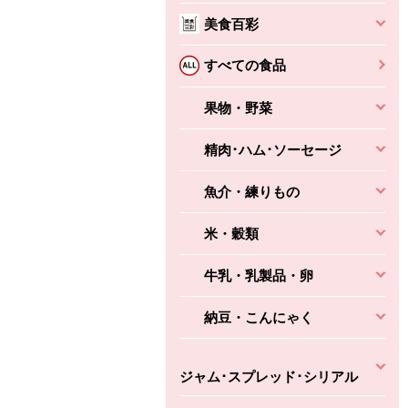
美食百彩
すべての食品
果物・野菜
ちょこっと揚げ（香
ね天
バルサミコ
ばしエビ味...
精肉･ハム･ソーセージ
さわやか
コク深くフルーティー
えびの風味がぶわっ！
3円
2,160円
(税込370円)
(税込2,333円)
本体
魚介・練りもの
330円
(税込356円)
本体
かごへ
かごへ
かごへ
米・穀類
牛乳・乳製品・卵
納豆・こんにゃく
ジャム･スプレッド･シリアル