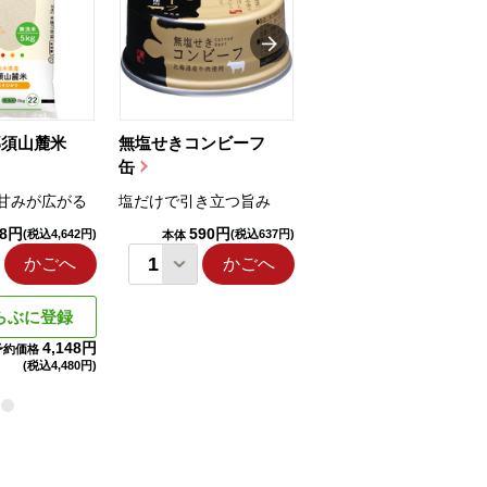
那須山麓米
無塩せきコンビーフ
ちゅるっと飲むゼリ
缶
ー（りんご...
甘みが広がる
塩だけで引き立つ旨み
国産りんご果汁を使用
98円
590円
1,114円
(税込4,642円)
(税込637円)
(税込1,203円
本体
本体
かごへ
かごへ
かごへ
らぶに登録
4,148円
予約価格
(税込
4,480円)