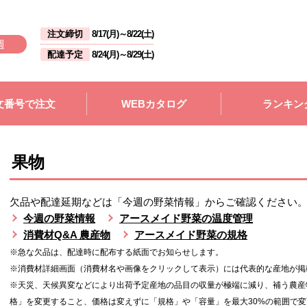
注文締切
8/17(月)
～
8/22(土)
週
配達予定
8/24(月)
～
8/29(土)
文番号で注文
WEBカタログ
ランキン
果物
欠品や配達延期などは「今週の野菜情報」からご確認ください
今週の野菜情報
アースメイド野菜の温度管理
消費材Q&A 農産物
アースメイド野菜の規格
※急な欠品は、配達時に配布する紙面でお知らせします。
※消費材詳細画面（消費材名や画像をクリックして表示）には代表的な産地が掲
※天災、天候異変などにより出荷予定産地の品目の収量が極端に減り、補う農産
格」を変更すること、価格は変えずに「規格」や「容量」を最大30%の範囲で