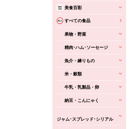
美食百彩
すべての食品
果物・野菜
ちょこっと揚げ（香
ね天
バルサミコ
ばしエビ味...
精肉･ハム･ソーセージ
さわやか
コク深くフルーティー
えびの風味がぶわっ！
3円
2,160円
(税込370円)
(税込2,333円)
本体
魚介・練りもの
330円
(税込356円)
本体
かごへ
かごへ
かごへ
米・穀類
牛乳・乳製品・卵
納豆・こんにゃく
ジャム･スプレッド･シリアル