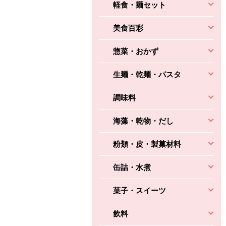
軽食・麺セット
美食百彩
惣菜・おかず
生麺・乾麺・パスタ
調味料
海藻・乾物・だし
粉類・皮・製菓材料
缶詰・水煮
菓子・スイーツ
飲料