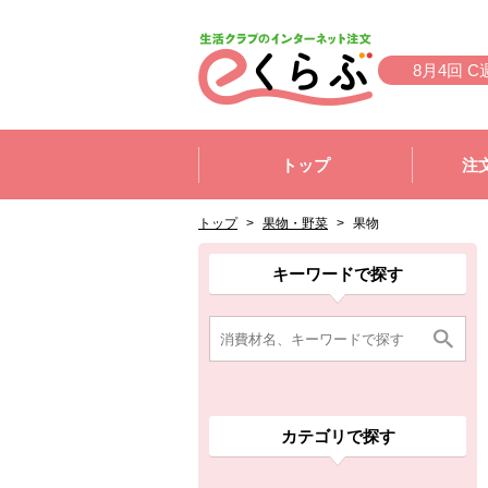
本文へジャンプする。
ページの先頭です。
8月4回 C
ここからサイト内共通メニューです。
サイト内共通メニューをスキップする
トップ
注
サイト内共通メニューここまで。
ここから現在位置です。
現在位置ここまで
トップ
>
果物・野菜
>
果物
ここから消費材検索メニューです。
消費材検索メニューここまで。
ここから本文です。
ここから組合員向けメニューです。
組合員向けメニューここまで。
ここから本文です。
キーワードで探す
カテゴリで探す