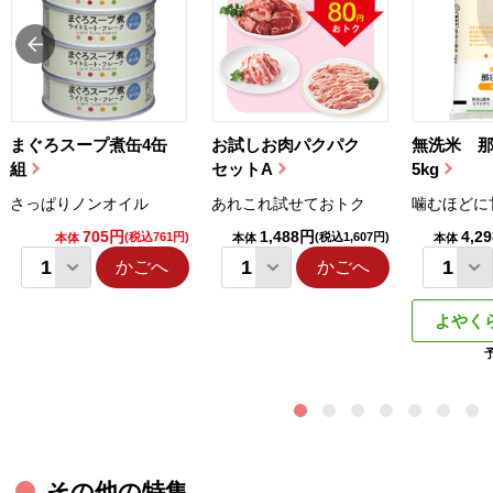
まぐろスープ煮缶4缶
お試しお肉パクパク
無洗米 
組
セットA
5kg
さっぱりノンオイル
あれこれ試せておトク
噛むほどに
705円
1,488円
4,2
(税込761円)
(税込1,607円)
本体
本体
本体
かごへ
かごへ
よやく
その他の特集