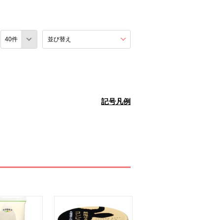
数
並び替え
を展開する。
記号凡例