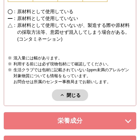
:
原材料として使用している
:
原材料として使用していない
:
原材料として使用していないが、製造する際や原材料
の採取方法等、意図せず混入してしまう場合がある。
(コンタミネーション)
※
混入量には幅があります。
※
利用する前には必ず現物包材にて確認してください。
※
生活クラブでは包材に記載されていない1ppm未満のアレルゲン
対象物質についても情報をもっています。
お問合せは所属のセンター事務局までお願いします。
閉じる
アレルゲンを閉じる。
栄養成分
を展開する。