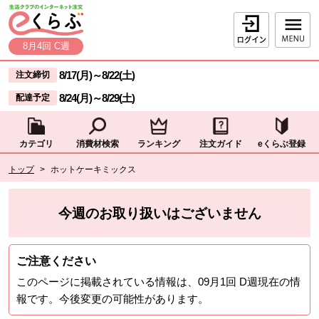
本文へジャンプする。
ページの先頭です。
ログイン
8月4回 C週
ここからサイト内共通メニューです。
サイト内共通メニューをスキップする
8/17(月)
～
8/22(土)
注文締切
8/24(月)
～
8/29(土)
配達予定
カテゴリ
消費材検索
ランキング
注文ガイド
eくらぶ登録
サイト内共通メニューここまで。
ここから現在位置です。
トップ
>
ホットケーキミックス
現在位置ここまで
今週のお取り扱いはございません
ご注意ください
このページに掲載されている情報は、
09月1回 D週
現在の情
報です。今後変更の可能性があります。