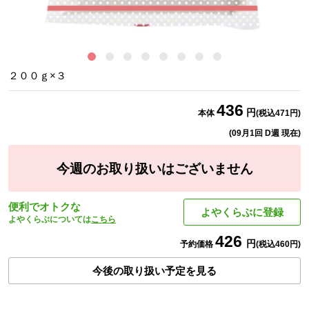
ホ
２００ｇ×３
436
円
本体
(税込
471
円)
(
09月1回 D週
現在)
今週のお取り扱いはございません
便利でオトクな
よやくらぶに登録
よやくらぶについては
こちら
426
円
予約価格
(税込
460
円)
今後の取り扱い予定を見る