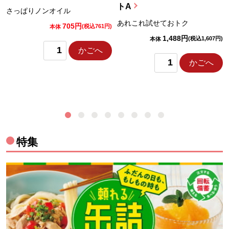
トA
さっぱりノンオイル
あれこれ試せておトク
705円
)
(税込761円)
本体
1,488円
(税込1,607円)
本体
かごへ
かごへ
特集