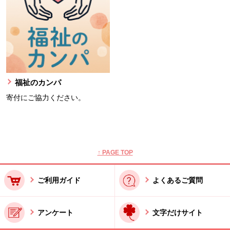
福祉のカンパ
寄付にご協力ください。
本文ここまで。
ここから共通フッターメニューです。
↑ PAGE TOP
ご利用ガイド
よくあるご質問
アンケート
文字だけサイト