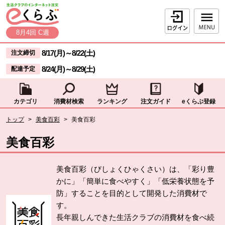
本文へジャンプする。
ページの先頭です。
ログイン
8月4回 C週
ここからサイト内共通メニューです。
サイト内共通メニューをスキップする
8/17(月)
～
8/22(土)
注文締切
8/24(月)
～
8/29(土)
配達予定
カテゴリ
消費材検索
ランキング
注文ガイド
eくらぶ登録
サイト内共通メニューここまで。
ここから現在位置です。
トップ
>
美食百彩
>
美食百彩
現在位置ここまで
美食百彩
美食百彩（びしょくひゃくさい）は、「彩り豊
かに」「簡単に食べやすく」「低栄養状態を予
防」することを目的として開発した消費材で
す。
長年親しんできた生活クラブの消費材を食べ続