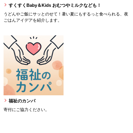
すくすくBaby＆Kids おむつやミルクなども！
うどんやご飯にサッとのせて！暑い夏にもするっと食べられる、夜
ごはんアイデアを紹介します。
福祉のカンパ
寄付にご協力ください。
本文ここまで。
ここから共通フッターメニューです。