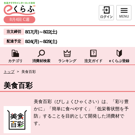
本文へジャンプする。
ページの先頭です。
ログイン
8月4回 C週
ここからサイト内共通メニューです。
サイト内共通メニューをスキップする
8/17(月)
～
8/22(土)
注文締切
8/24(月)
～
8/29(土)
配達予定
カテゴリ
消費材検索
ランキング
注文ガイド
eくらぶ登録
サイト内共通メニューここまで。
ここから現在位置です。
トップ
>
美食百彩
現在位置ここまで
美食百彩
美食百彩（びしょくひゃくさい）は、「彩り豊
かに」「簡単に食べやすく」「低栄養状態を予
防」することを目的として開発した消費材で
す。