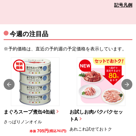
記号凡例
今週の注目品
※予約価格は、直近の予約週の予定価格を表示しています。
まぐろスープ煮缶4缶組
お試しお肉パクパクセッ
トA
さっぱりノンオイル
あれこれ試せておトク
705円
)
(税込761円)
本体