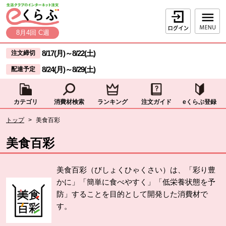
本文へジャンプする。
ページの先頭です。
ログイン
8月4回 C週
ここからサイト内共通メニューです。
サイト内共通メニューをスキップする
8/17(月)
～
8/22(土)
注文締切
8/24(月)
～
8/29(土)
配達予定
カテゴリ
消費材検索
ランキング
注文ガイド
eくらぶ登録
サイト内共通メニューここまで。
ここから現在位置です。
トップ
>
美食百彩
現在位置ここまで
美食百彩
美食百彩（びしょくひゃくさい）は、「彩り豊
かに」「簡単に食べやすく」「低栄養状態を予
防」することを目的として開発した消費材で
す。