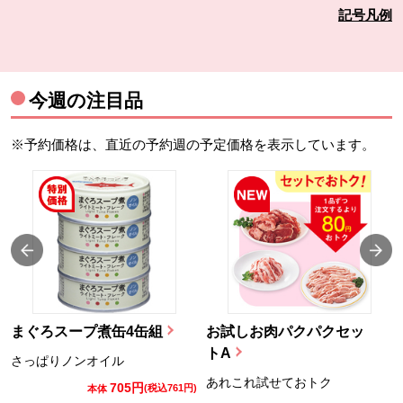
記号凡例
今週の注目品
※予約価格は、直近の予約週の予定価格を表示しています。
まぐろスープ煮缶4缶組
お試しお肉パクパクセッ
トA
さっぱりノンオイル
あれこれ試せておトク
705円
)
(税込761円)
本体