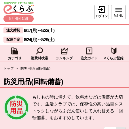
本文へジャンプする。
ページの先頭です。
ログイン
8月4回 C週
ここからサイト内共通メニューです。
サイト内共通メニューをスキップする
8/17(月)
～
8/22(土)
注文締切
8/24(月)
～
8/29(土)
配達予定
カテゴリ
消費材検索
ランキング
注文ガイド
eくらぶ登録
サイト内共通メニューここまで。
ここから現在位置です。
トップ
>
防災用品(回転備蓄)
現在位置ここまで
防災用品(回転備蓄)
もしもの時に備えて、飲料水などは備蓄が大切
です。生活クラブでは、保存性の高い品目をス
トックしながらふだん使いして入れ替える「回
転備蓄」をおすすめしています。