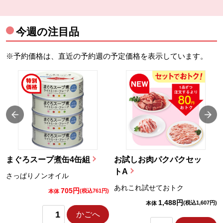
今週の注目品
※予約価格は、直近の予約週の予定価格を表示しています。
まぐろスープ煮缶4缶組
お試しお肉パクパクセッ
トA
さっぱりノンオイル
あれこれ試せておトク
705円
)
(税込761円)
本体
1,488円
(税込1,607円)
本体
かごへ