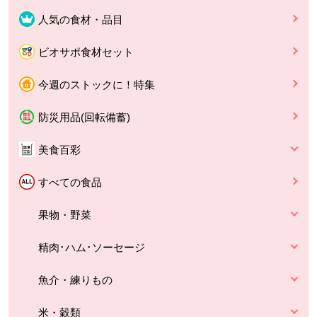
人気の食材・品目
ビオサポ食材セット
今週のストックに！特集
防災用品(回転備蓄)
美食百彩
すべての食品
果物・野菜
精肉･ハム･ソーセージ
魚介・練りもの
米・穀類