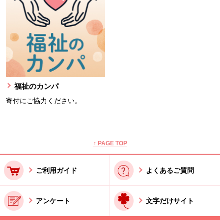
福祉のカンパ
寄付にご協力ください。
本文ここまで。
ここから共通フッターメニューです。
↑ PAGE TOP
ご利用ガイド
よくあるご質問
アンケート
文字だけサイト