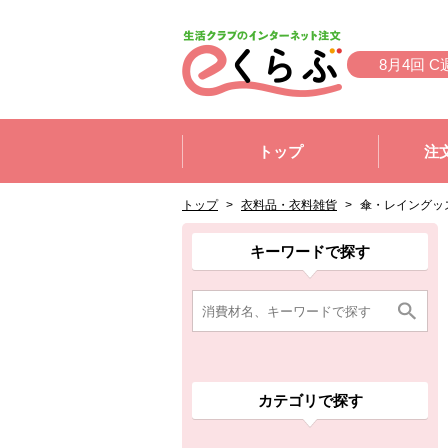
本文へジャンプする。
ページの先頭です。
8月4回 C
ここからサイト内共通メニューです。
サイト内共通メニューをスキップする
トップ
注
サイト内共通メニューここまで。
ここから現在位置です。
現在位置ここまで
トップ
>
衣料品・衣料雑貨
>
傘・レイングッ
ここから消費材検索メニューです。
消費材検索メニューここまで。
ここから本文です。
ここから組合員向けメニューです。
組合員向けメニューここまで。
ここから本文です。
キーワードで探す
カテゴリで探す