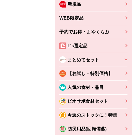
新規品
WEB限定品
予約でお得・よやくらぶ
L's選定品
まとめてセット
【お試し・特別価格】
人気の食材・品目
ビオサポ食材セット
ちょこっと揚げ（香
ね天
バルサミコ
今週のストックに！特集
ばしエビ味...
さわやか
コク深くフルーティー
えびの風味がぶわっ！
3円
2,160円
防災用品(回転備蓄)
(税込370円)
(税込2,333円)
本体
330円
(税込356円)