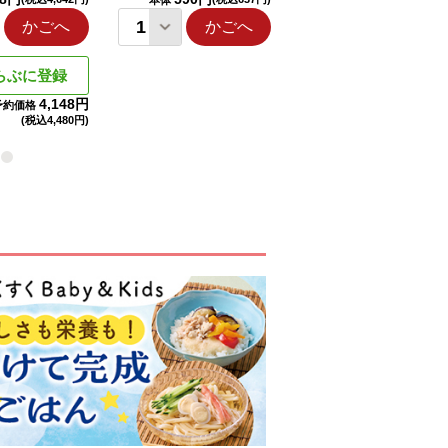
本体
本体
かごへ
かごへ
かごへ
らぶに登録
4,148円
予約価格
(税込
4,480円)