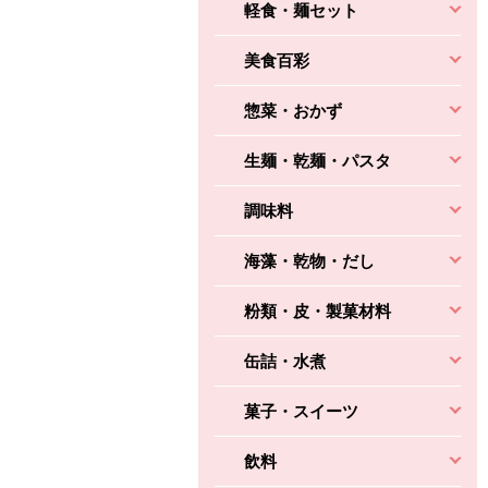
軽食・麺セット
美食百彩
惣菜・おかず
生麺・乾麺・パスタ
調味料
海藻・乾物・だし
粉類・皮・製菓材料
缶詰・水煮
菓子・スイーツ
飲料