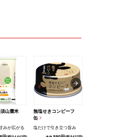
那須山麓米
無塩せきコンビーフ
ちゅるっと飲むゼリ
缶
ー（りんご...
甘みが広がる
塩だけで引き立つ旨み
国産りんご果汁を使用
98円
590円
1,114円
(税込4,642円)
(税込637円)
(税込1,203円