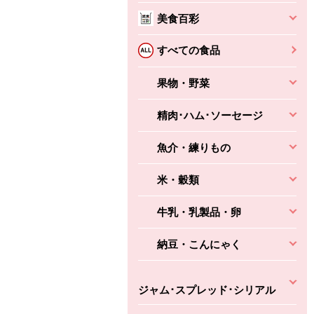
本体
かごへ
かごへ
美食百彩
かごへ
すべての食品
果物・野菜
精肉･ハム･ソーセージ
魚介・練りもの
米・穀類
牛乳・乳製品・卵
納豆・こんにゃく
ジャム･スプレッド･シリアル