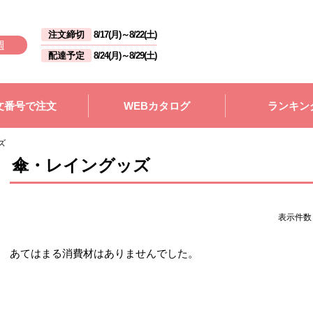
注文締切
8/17(月)
～
8/22(土)
週
配達予定
8/24(月)
～
8/29(土)
文番号で注文
WEBカタログ
ランキン
ズ
傘・レイングッズ
表示件
あてはまる消費材はありませんでした。