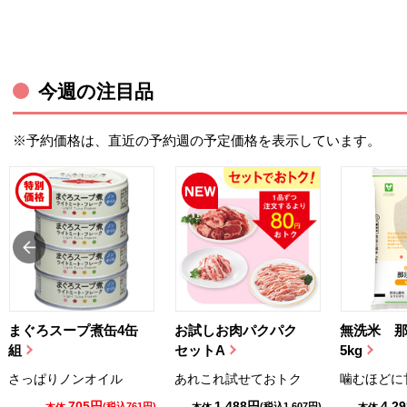
今週の注目品
※予約価格は、直近の予約週の予定価格を表示しています。
まぐろスープ煮缶4缶
お試しお肉パクパク
無洗米 
組
セットA
5kg
さっぱりノンオイル
あれこれ試せておトク
噛むほどに
705円
1,488円
4,2
(税込761円)
(税込1,607円)