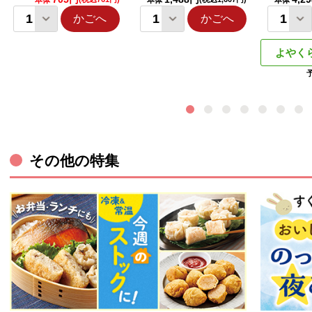
本体
本体
本体
かごへ
かごへ
よやく
その他の特集