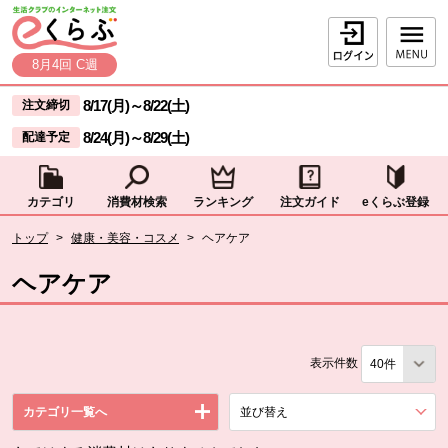
本文へジャンプする。
ページの先頭です。
ログイン
8月4回 C週
ここからサイト内共通メニューです。
サイト内共通メニューをスキップする
8/17(月)
～
8/22(土)
注文締切
8/24(月)
～
8/29(土)
配達予定
カテゴリ
消費材検索
ランキング
注文ガイド
eくらぶ登録
サイト内共通メニューここまで。
ここから現在位置です。
トップ
>
健康・美容・コスメ
>
ヘアケア
現在位置ここまで
ヘアケア
表示件数
カテゴリ一覧へ
並び替え
を展開する。