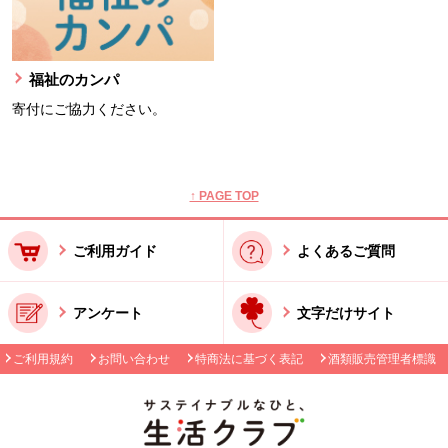
福祉のカンパ
寄付にご協力ください。
本文ここまで。
ここから共通フッターメニューです。
↑ PAGE TOP
ご利用ガイド
よくあるご質問
アンケート
文字だけサイト
ご利用規約
お問い合わせ
特商法に基づく表記
酒類販売管理者標識