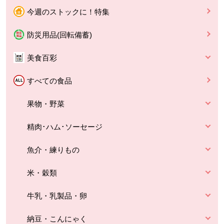
今週のストックに！特集
防災用品(回転備蓄)
美食百彩
すべての食品
果物・野菜
精肉･ハム･ソーセージ
魚介・練りもの
米・穀類
牛乳・乳製品・卵
納豆・こんにゃく