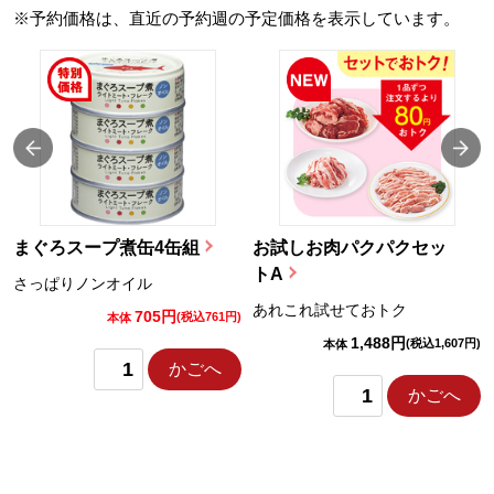
※予約価格は、直近の予約週の予定価格を表示しています。
まぐろスープ煮缶4缶組
お試しお肉パクパクセッ
トA
さっぱりノンオイル
あれこれ試せておトク
705円
)
(税込761円)
本体
1,488円
(税込1,607円)
本体
かごへ
かごへ