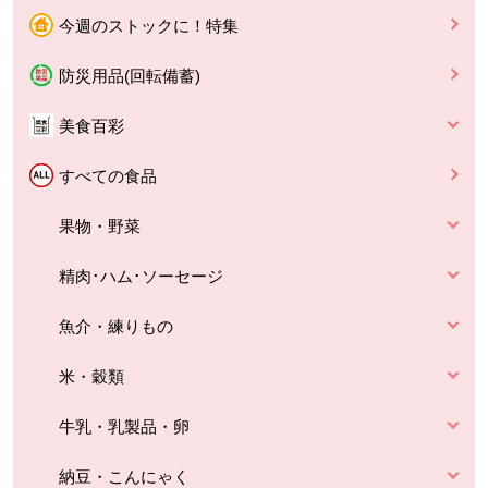
今週のストックに！特集
防災用品(回転備蓄)
美食百彩
すべての食品
果物・野菜
精肉･ハム･ソーセージ
魚介・練りもの
米・穀類
牛乳・乳製品・卵
納豆・こんにゃく