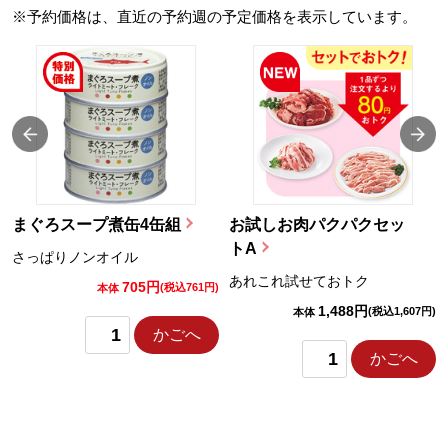
※予約価格は、直近の予約週の予定価格を表示しています。
まぐろスープ煮缶4缶組
お試しお肉パクパクセッ
トA
さっぱりノンオイル
あれこれ試せておトク
705円
)
(税込761円)
本体
1,488円
(税込1,607円)
本体
かごへ
かごへ