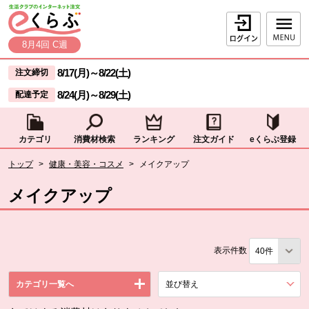
本文へジャンプする。
ページの先頭です。
ログイン
8月4回 C週
ここからサイト内共通メニューです。
サイト内共通メニューをスキップする
8/17(月)
～
8/22(土)
注文締切
8/24(月)
～
8/29(土)
配達予定
カテゴリ
消費材検索
ランキング
注文ガイド
eくらぶ登録
サイト内共通メニューここまで。
ここから現在位置です。
トップ
>
健康・美容・コスメ
>
メイクアップ
現在位置ここまで
メイクアップ
表示件数
カテゴリ一覧へ
並び替え
を展開する。