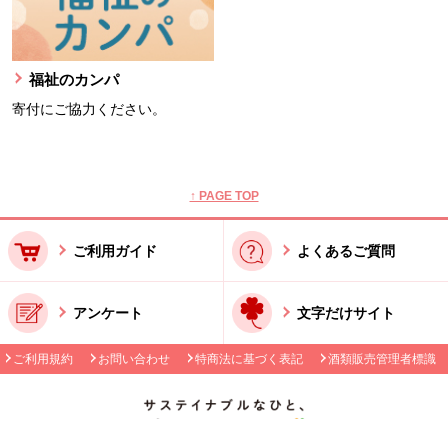
福祉のカンパ
寄付にご協力ください。
本文ここまで。
ここから共通フッターメニューです。
↑ PAGE TOP
ご利用ガイド
よくあるご質問
アンケート
文字だけサイト
ご利用規約
お問い合わせ
特商法に基づく表記
酒類販売管理者標識