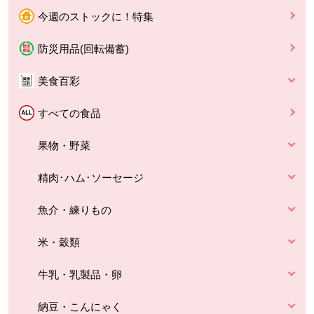
今週のストックに！特集
防災用品(回転備蓄)
美食百彩
すべての食品
果物・野菜
精肉･ハム･ソーセージ
魚介・練りもの
米・穀類
牛乳・乳製品・卵
納豆・こんにゃく