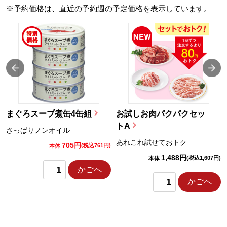
※予約価格は、直近の予約週の予定価格を表示しています。
まぐろスープ煮缶4缶組
お試しお肉パクパクセッ
トA
さっぱりノンオイル
あれこれ試せておトク
705円
)
(税込761円)
本体
1,488円
(税込1,607円)
本体
かごへ
かごへ