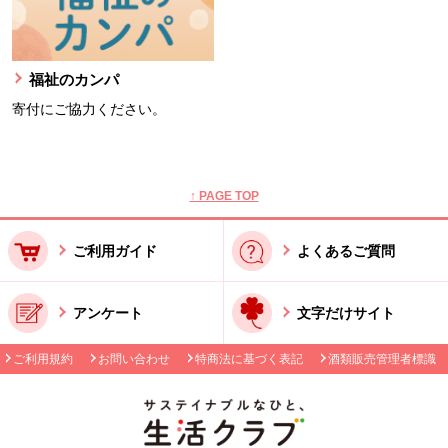
福祉のカンパ
寄付にご協力ください。
本文ここまで。
ここから共通フッターメニューです。
↑ PAGE TOP
ご利用ガイド
よくあるご質問
アンケート
文字だけサイト
ご利用規約
お問い合わせ
特商法に基づく表記
酒類販売管理者標識