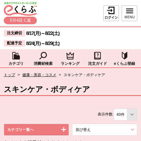
本文へジャンプする。
ページの先頭です。
ログイン
8月4回 C週
ここからサイト内共通メニューです。
サイト内共通メニューをスキップする
8/17(月)
～
8/22(土)
注文締切
8/24(月)
～
8/29(土)
配達予定
カテゴリ
消費材検索
ランキング
注文ガイド
eくらぶ登録
サイト内共通メニューここまで。
ここから現在位置です。
トップ
>
健康・美容・コスメ
>
スキンケア・ボディケア
現在位置ここまで
スキンケア・ボディケア
表示件数
カテゴリ一覧へ
並び替え
を展開する。