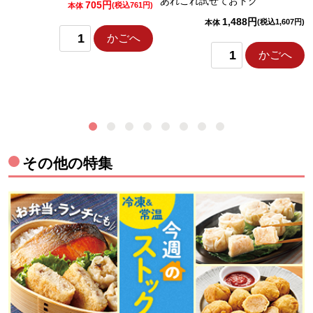
あれこれ試せておトク
705円
)
(税込761円)
本体
1,488円
(税込1,607円)
本体
かごへ
かごへ
その他の特集