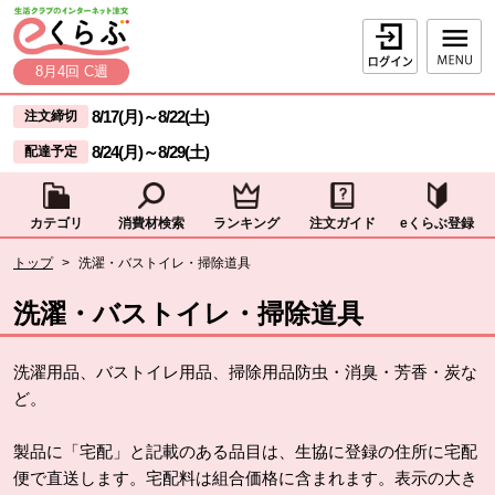
本文へジャンプする。
ページの先頭です。
ログイン
8月4回 C週
ここからサイト内共通メニューです。
サイト内共通メニューをスキップする
8/17(月)
～
8/22(土)
注文締切
8/24(月)
～
8/29(土)
配達予定
カテゴリ
消費材検索
ランキング
注文ガイド
eくらぶ登録
サイト内共通メニューここまで。
ここから現在位置です。
トップ
>
洗濯・バストイレ・掃除道具
現在位置ここまで
洗濯・バストイレ・掃除道具
洗濯用品、バストイレ用品、掃除用品防虫・消臭・芳香・炭な
ど。
製品に「宅配」と記載のある品目は、生協に登録の住所に宅配
便で直送します。宅配料は組合価格に含まれます。表示の大き