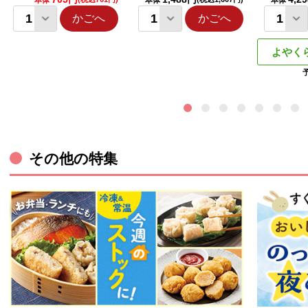
本体
本体
本体
かごへ
かごへ
よやく
その他の特集