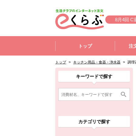
本文へジャンプする。
ページの先頭です。
8月4回 C
ここからサイト内共通メニューです。
サイト内共通メニューをスキップする
トップ
注
サイト内共通メニューここまで。
ここから現在位置です。
現在位置ここまで
トップ
>
キッチン用品・食器・浄水器
>
調理
ここから消費材検索メニューです。
消費材検索メニューここまで。
ここから本文です。
ここから組合員向けメニューです。
組合員向けメニューここまで。
ここから本文です。
キーワードで探す
カテゴリで探す