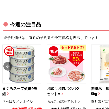
今週の注目品
※予約価格は、直近の予約週の予定価格を表示しています。
まぐろスープ煮缶4缶
お試しお肉パクパク
無洗米 
組
セットA
5kg
さっぱりノンオイル
あれこれ試せておトク
噛むほどに
705円
1,488円
4,2
(税込761円)
(税込1,607円)