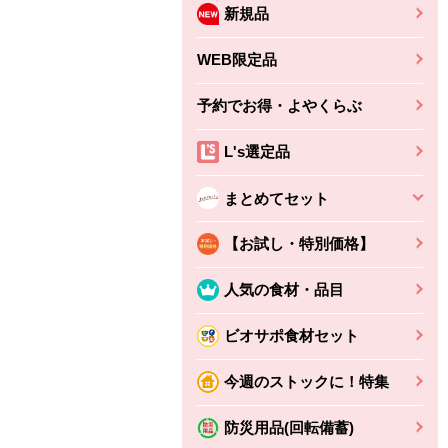
新規品
WEB限定品
予約でお得・よやくらぶ
L's選定品
まとめてセット
【お試し・特別価格】
人気の食材・品目
ビオサポ食材セット
ちょこっと揚げ（香
ね天
バルサミコ
今週のストックに！特集
ばしエビ味...
さわやか
コク深くフルーティー
えびの風味がぶわっ！
3円
2,160円
防災用品(回転備蓄)
(税込370円)
(税込2,333円)
本体
330円
(税込356円)