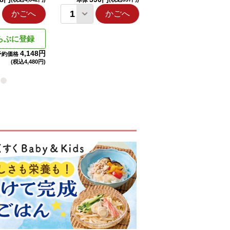
本体
本体
かごへ
かごへ
かごへ
らぶに登録
4,148円
予約価格
(税込
4,480円)