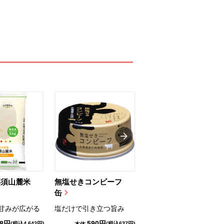
那須山麓米
無塩せきコンビーフ
ちゅるっと飲むゼリ
缶
ー（りんご...
甘みが広がる
塩だけで引き立つ旨み
国産りんご果汁を使用
98円
590円
1,114円
(税込4,642円)
(税込637円)
(税込1,203円