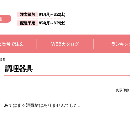
注文締切
8/17(月)
～
8/22(土)
週
配達予定
8/24(月)
～
8/29(土)
文番号で注文
WEBカタログ
ランキン
器具
調理器具
表示件
あてはまる消費材はありませんでした。