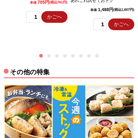
あれこれ試せておトク
705円
)
(税込761円)
本体
1,488円
(税込1,607円)
本体
かごへ
かごへ
その他の特集