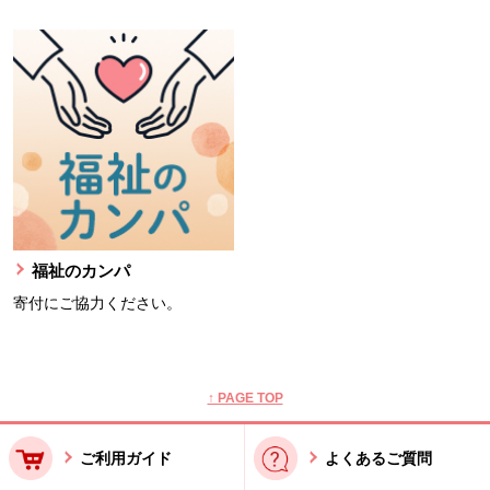
福祉のカンパ
寄付にご協力ください。
本文ここまで。
ここから共通フッターメニューです。
↑ PAGE TOP
ご利用ガイド
よくあるご質問