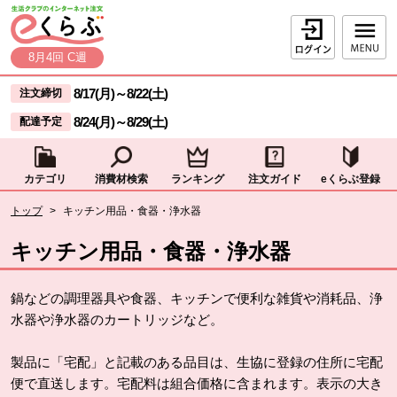
本文へジャンプする。
ページの先頭です。
ログイン
8月4回 C週
ここからサイト内共通メニューです。
サイト内共通メニューをスキップする
8/17(月)
～
8/22(土)
注文締切
8/24(月)
～
8/29(土)
配達予定
カテゴリ
消費材検索
ランキング
注文ガイド
eくらぶ登録
サイト内共通メニューここまで。
ここから現在位置です。
トップ
>
キッチン用品・食器・浄水器
現在位置ここまで
キッチン用品・食器・浄水器
鍋などの調理器具や食器、キッチンで便利な雑貨や消耗品、浄
水器や浄水器のカートリッジなど。
製品に「宅配」と記載のある品目は、生協に登録の住所に宅配
便で直送します。宅配料は組合価格に含まれます。表示の大き