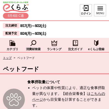
本文へジャンプする。
ページの先頭です。
ログイン
8月4回 C週
ここからサイト内共通メニューです。
サイト内共通メニューをスキップする
8/17(月)
～
8/22(土)
注文締切
8/24(月)
～
8/29(土)
配達予定
カテゴリ
消費材検索
ランキング
注文ガイド
eくらぶ登録
サイト内共通メニューここまで。
ここから現在位置です。
トップ
>
ペットフード
現在位置ここまで
ペットフード
食事摂取量について
ペットの体重や性質により、適正な食事摂取
量が異なります。【総合栄養食】は
こちらの
ページ
から目安量を計算することができま
す。