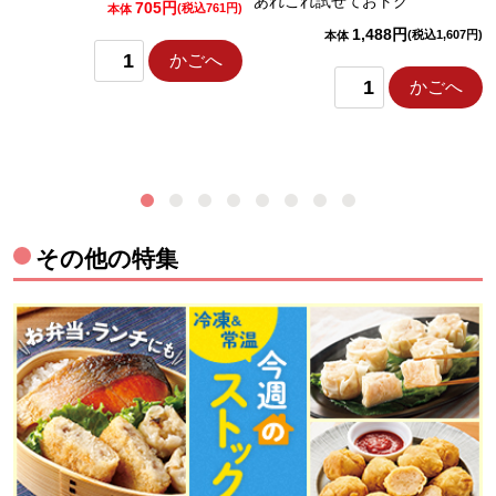
あれこれ試せておトク
705円
)
(税込761円)
本体
1,488円
(税込1,607円)
本体
かごへ
かごへ
その他の特集