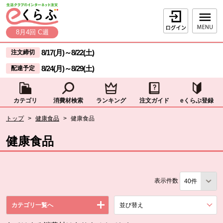
本文へジャンプする。
ページの先頭です。
ログイン
8月4回 C週
ここからサイト内共通メニューです。
サイト内共通メニューをスキップする
8/17(月)
～
8/22(土)
注文締切
8/24(月)
～
8/29(土)
配達予定
カテゴリ
消費材検索
ランキング
注文ガイド
eくらぶ登録
サイト内共通メニューここまで。
ここから現在位置です。
トップ
>
健康食品
>
健康食品
現在位置ここまで
健康食品
表示件数
カテゴリ一覧へ
並び替え
を展開する。