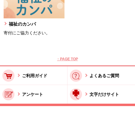
福祉のカンパ
寄付にご協力ください。
本文ここまで。
ここから共通フッターメニューです。
↑ PAGE TOP
ご利用ガイド
よくあるご質問
アンケート
文字だけサイト
ご利用規約
お問い合わせ
特商法に基づく表記
酒類販売管理者標識