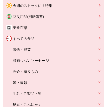
今週のストックに！特集
防災用品(回転備蓄)
美食百彩
すべての食品
果物・野菜
精肉･ハム･ソーセージ
魚介・練りもの
米・穀類
牛乳・乳製品・卵
納豆・こんにゃく