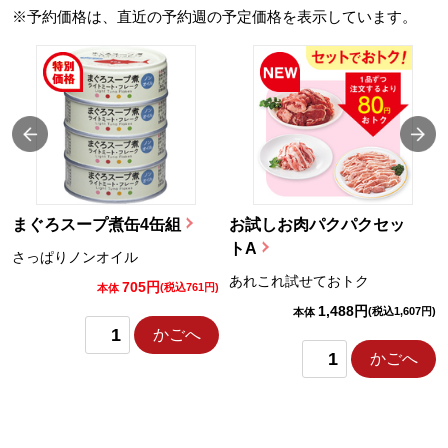
※予約価格は、直近の予約週の予定価格を表示しています。
まぐろスープ煮缶4缶組
お試しお肉パクパクセッ
トA
さっぱりノンオイル
あれこれ試せておトク
705円
)
(税込761円)
本体
1,488円
(税込1,607円)
本体
かごへ
かごへ