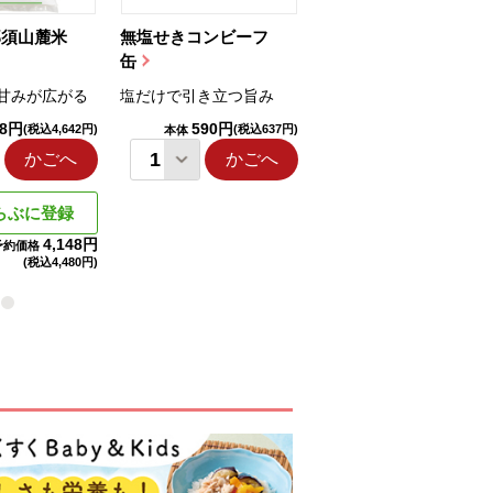
那須山麓米
無塩せきコンビーフ
ちゅるっと飲むゼリ
缶
ー（りんご...
甘みが広がる
塩だけで引き立つ旨み
国産りんご果汁を使用
98円
590円
1,114円
(税込4,642円)
(税込637円)
(税込1,203円
本体
本体
かごへ
かごへ
かごへ
らぶに登録
4,148円
予約価格
(税込
4,480円)