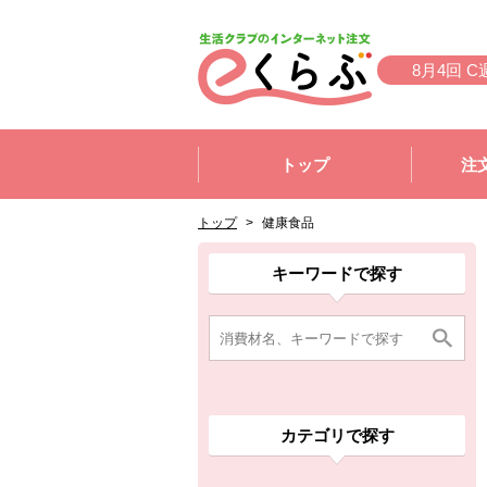
本文へジャンプする。
ページの先頭です。
8月4回 C
ここからサイト内共通メニューです。
サイト内共通メニューをスキップする
トップ
注
サイト内共通メニューここまで。
ここから現在位置です。
現在位置ここまで
トップ
>
健康食品
ここから消費材検索メニューです。
消費材検索メニューここまで。
ここから本文です。
ここから組合員向けメニューです。
組合員向けメニューここまで。
ここから本文です。
キーワードで探す
カテゴリで探す