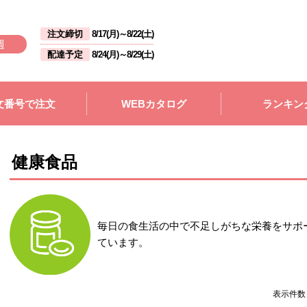
注文締切
8/17(月)
～
8/22(土)
週
配達予定
8/24(月)
～
8/29(土)
文番号で注文
WEBカタログ
ランキン
健康食品
毎日の食生活の中で不足しがちな栄養をサポ
ています。
表示件