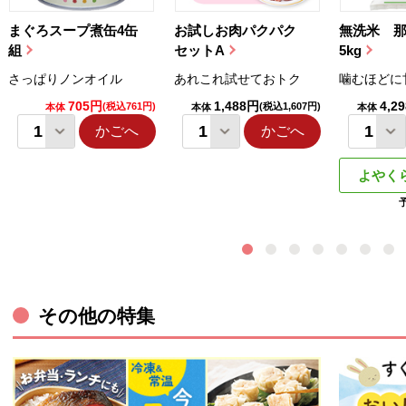
まぐろスープ煮缶4缶
お試しお肉パクパク
無洗米 
組
セットA
5kg
さっぱりノンオイル
あれこれ試せておトク
噛むほどに
705円
1,488円
4,2
(税込761円)
(税込1,607円)
本体
本体
本体
かごへ
かごへ
よやく
その他の特集