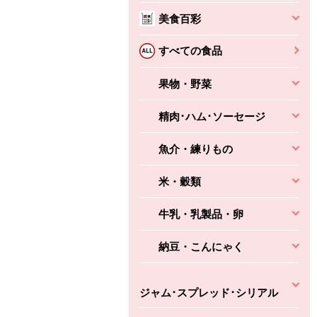
美食百彩
ちょこっと揚げ（香
ね天
バルサミコ
ばしエビ味...
さわやか
コク深くフルーティー
すべての食品
えびの風味がぶわっ！
3円
2,160円
(税込370円)
(税込2,333円)
本体
330円
果物・野菜
(税込356円)
本体
かごへ
かごへ
かごへ
精肉･ハム･ソーセージ
魚介・練りもの
米・穀類
牛乳・乳製品・卵
納豆・こんにゃく
ジャム･スプレッド･シリアル