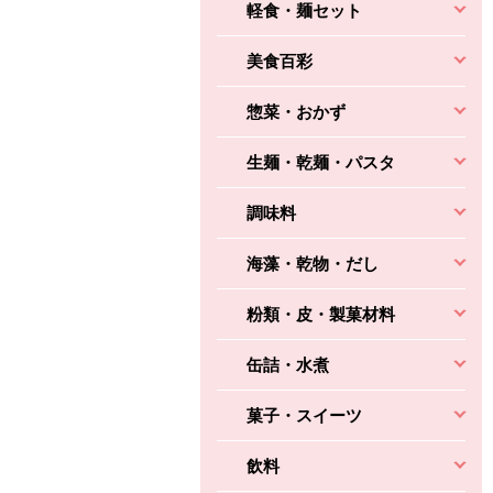
軽食・麺セット
美食百彩
惣菜・おかず
生麺・乾麺・パスタ
調味料
海藻・乾物・だし
粉類・皮・製菓材料
缶詰・水煮
菓子・スイーツ
飲料