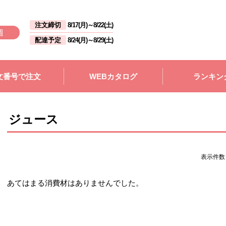
注文締切
8/17(月)
～
8/22(土)
週
配達予定
8/24(月)
～
8/29(土)
文番号で注文
WEBカタログ
ランキン
ジュース
表示件
あてはまる消費材はありませんでした。