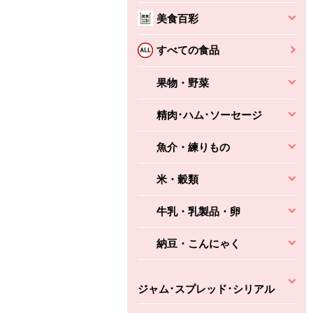
本体
かごへ
かごへ
美食百彩
かごへ
すべての食品
果物・野菜
精肉･ハム･ソーセージ
魚介・練りもの
米・穀類
牛乳・乳製品・卵
納豆・こんにゃく
ジャム･スプレッド･シリアル