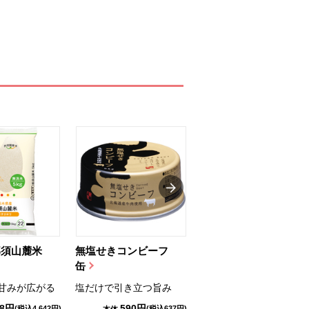
那須山麓米
無塩せきコンビーフ
ちゅるっと飲むゼリ
缶
ー（りんご...
甘みが広がる
塩だけで引き立つ旨み
国産りんご果汁を使用
98円
590円
1,114円
(税込4,642円)
(税込637円)
(税込1,203円