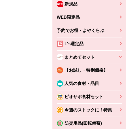
新規品
WEB限定品
予約でお得・よやくらぶ
L's選定品
まとめてセット
【お試し・特別価格】
人気の食材・品目
ビオサポ食材セット
ちょこっと揚げ（香
ね天
バルサミコ
今週のストックに！特集
ばしエビ味...
さわやか
コク深くフルーティー
えびの風味がぶわっ！
3円
2,160円
防災用品(回転備蓄)
(税込370円)
(税込2,333円)
本体
330円
(税込356円)