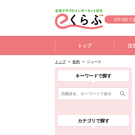
本文へジャンプする。
ページの先頭です。
8月4回 C
ここからサイト内共通メニューです。
サイト内共通メニューをスキップする
トップ
注
サイト内共通メニューここまで。
ここから現在位置です。
現在位置ここまで
トップ
>
飲料
>
ジュース
ここから消費材検索メニューです。
消費材検索メニューここまで。
ここから本文です。
ここから組合員向けメニューです。
組合員向けメニューここまで。
ここから本文です。
キーワードで探す
カテゴリで探す