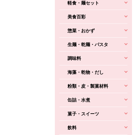
軽食・麺セット
美食百彩
惣菜・おかず
生麺・乾麺・パスタ
調味料
海藻・乾物・だし
粉類・皮・製菓材料
缶詰・水煮
菓子・スイーツ
飲料