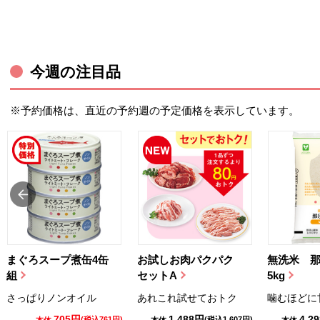
今週の注目品
※予約価格は、直近の予約週の予定価格を表示しています。
まぐろスープ煮缶4缶
お試しお肉パクパク
無洗米 
組
セットA
5kg
さっぱりノンオイル
あれこれ試せておトク
噛むほどに
705円
1,488円
4,2
(税込761円)
(税込1,607円)