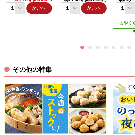
本体
本体
本体
かごへ
かごへ
よやく
その他の特集