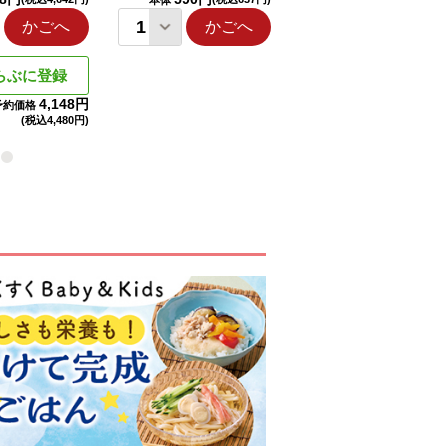
本体
本体
かごへ
かごへ
かごへ
らぶに登録
4,148円
予約価格
(税込
4,480円)