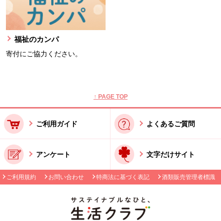
福祉のカンパ
寄付にご協力ください。
本文ここまで。
ここから共通フッターメニューです。
↑ PAGE TOP
ご利用ガイド
よくあるご質問
アンケート
文字だけサイト
ご利用規約
お問い合わせ
特商法に基づく表記
酒類販売管理者標識