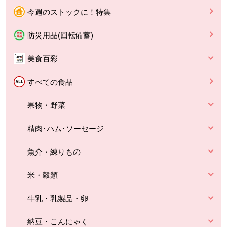
今週のストックに！特集
防災用品(回転備蓄)
美食百彩
すべての食品
果物・野菜
精肉･ハム･ソーセージ
魚介・練りもの
米・穀類
牛乳・乳製品・卵
納豆・こんにゃく