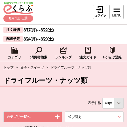
本文へジャンプする。
ページの先頭です。
ログイン
8月4回 C週
ここからサイト内共通メニューです。
サイト内共通メニューをスキップする
8/17(月)
～
8/22(土)
注文締切
8/24(月)
～
8/29(土)
配達予定
カテゴリ
消費材検索
ランキング
注文ガイド
eくらぶ登録
サイト内共通メニューここまで。
ここから現在位置です。
トップ
>
菓子・スイーツ
>
ドライフルーツ・ナッツ類
現在位置ここまで
ドライフルーツ・ナッツ類
表示件数
カテゴリ一覧へ
並び替え
を展開する。