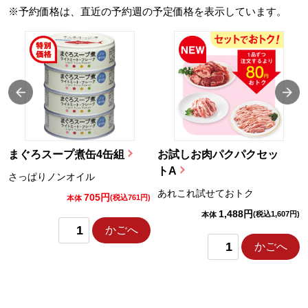
※予約価格は、直近の予約週の予定価格を表示しています。
まぐろスープ煮缶4缶組
お試しお肉パクパクセッ
トA
さっぱりノンオイル
あれこれ試せておトク
705円
)
(税込761円)
本体
1,488円
(税込1,607円)
本体
かごへ
かごへ