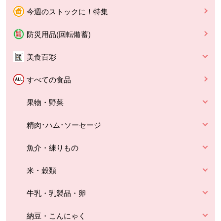
今週のストックに！特集
防災用品(回転備蓄)
美食百彩
すべての食品
果物・野菜
精肉･ハム･ソーセージ
魚介・練りもの
米・穀類
牛乳・乳製品・卵
納豆・こんにゃく