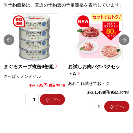
※予約価格は、直近の予約週の予定価格を表示しています。
まぐろスープ煮缶4缶組
お試しお肉パクパクセッ
トA
さっぱりノンオイル
あれこれ試せておトク
705円
)
(税込761円)
本体
1,488円
(税込1,607円)
本体
かごへ
かごへ