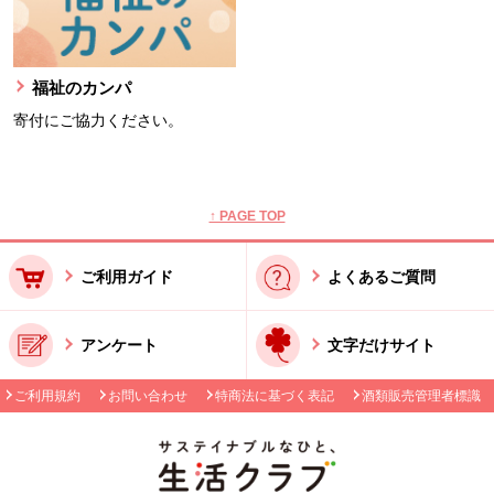
福祉のカンパ
寄付にご協力ください。
本文ここまで。
ここから共通フッターメニューです。
↑ PAGE TOP
ご利用ガイド
よくあるご質問
アンケート
文字だけサイト
ご利用規約
お問い合わせ
特商法に基づく表記
酒類販売管理者標識