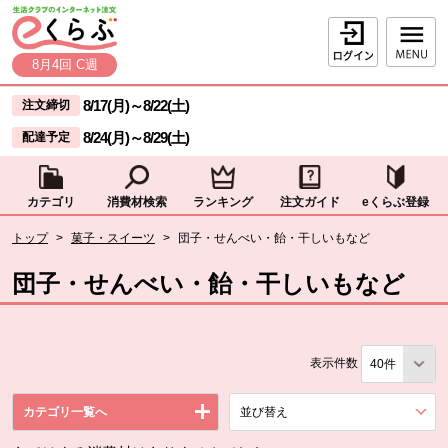
本文へジャンプする。
ページの先頭です。
ログイン
8月4回 C週
ここからサイト内共通メニューです。
サイト内共通メニューをスキップする
8/17(月)
～
8/22(土)
注文締切
8/24(月)
～
8/29(土)
配達予定
カテゴリ
消費材検索
ランキング
注文ガイド
eくらぶ登録
サイト内共通メニューここまで。
ここから現在位置です。
トップ
>
菓子・スイーツ
>
団子・せんべい・飴・干しいもなど
現在位置ここまで
団子・せんべい・飴・干しいもなど
表示件数
カテゴリ一覧へ
並び替え
を展開する。