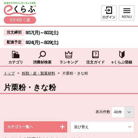
本文へジャンプする。
ページの先頭です。
ログイン
8月4回 C週
ここからサイト内共通メニューです。
サイト内共通メニューをスキップする
8/17(月)
～
8/22(土)
注文締切
8/24(月)
～
8/29(土)
配達予定
カテゴリ
消費材検索
ランキング
注文ガイド
eくらぶ登録
サイト内共通メニューここまで。
ここから現在位置です。
トップ
>
粉類・皮・製菓材料
>
片栗粉・きな粉
現在位置ここまで
片栗粉・きな粉
表示件数
カテゴリ一覧へ
並び替え
を展開する。