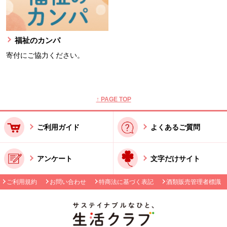
福祉のカンパ
寄付にご協力ください。
本文ここまで。
ここから共通フッターメニューです。
↑ PAGE TOP
ご利用ガイド
よくあるご質問
アンケート
文字だけサイト
ご利用規約
お問い合わせ
特商法に基づく表記
酒類販売管理者標識