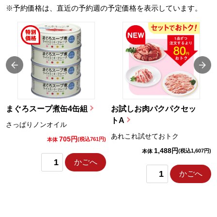
※予約価格は、直近の予約週の予定価格を表示しています。
まぐろスープ煮缶4缶組
お試しお肉パクパクセッ
トA
さっぱりノンオイル
あれこれ試せておトク
705円
)
(税込761円)
本体
1,488円
(税込1,607円)
本体
かごへ
かごへ