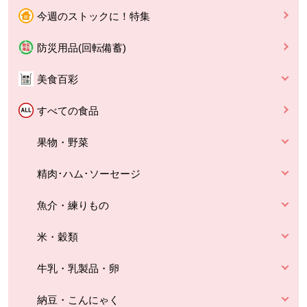
今週のストックに！特集
防災用品(回転備蓄)
美食百彩
すべての食品
果物・野菜
精肉･ハム･ソーセージ
魚介・練りもの
米・穀類
牛乳・乳製品・卵
納豆・こんにゃく