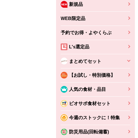
新規品
WEB限定品
予約でお得・よやくらぶ
L's選定品
まとめてセット
【お試し・特別価格】
人気の食材・品目
ビオサポ食材セット
ちょこっと揚げ（香
ね天
バルサミコ
今週のストックに！特集
ばしエビ味...
さわやか
コク深くフルーティー
えびの風味がぶわっ！
3円
2,160円
防災用品(回転備蓄)
(税込370円)
(税込2,333円)
本体
330円
(税込356円)