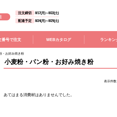
注文締切
8/17(月)
～
8/22(土)
週
配達予定
8/24(月)
～
8/29(土)
文番号で注文
WEBカタログ
ランキン
粉・お好み焼き粉
小麦粉・パン粉・お好み焼き粉
表示件
あてはまる消費材はありませんでした。