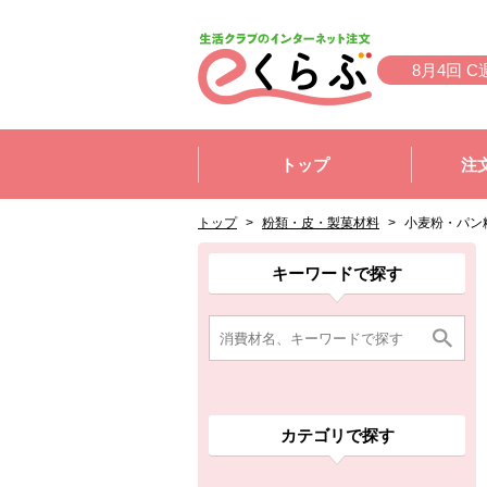
本文へジャンプする。
ページの先頭です。
8月4回 C
ここからサイト内共通メニューです。
サイト内共通メニューをスキップする
トップ
注
サイト内共通メニューここまで。
ここから現在位置です。
現在位置ここまで
トップ
>
粉類・皮・製菓材料
>
小麦粉・パン
ここから消費材検索メニューです。
消費材検索メニューここまで。
ここから本文です。
ここから組合員向けメニューです。
組合員向けメニューここまで。
ここから本文です。
キーワードで探す
カテゴリで探す