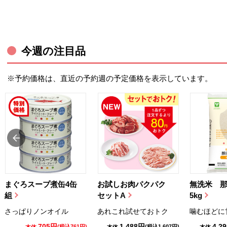
今週の注目品
※予約価格は、直近の予約週の予定価格を表示しています。
まぐろスープ煮缶4缶
お試しお肉パクパク
無洗米 
組
セットA
5kg
さっぱりノンオイル
あれこれ試せておトク
噛むほどに
705円
1,488円
4,2
(税込761円)
(税込1,607円)