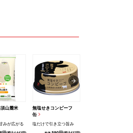
那須山麓米
無塩せきコンビーフ
ちゅるっと飲むゼリ
缶
ー（りんご...
甘みが広がる
塩だけで引き立つ旨み
国産りんご果汁を使用
98円
590円
1,114円
(税込4,642円)
(税込637円)
(税込1,203円