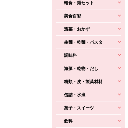
軽食・麺セット
美食百彩
惣菜・おかず
生麺・乾麺・パスタ
調味料
海藻・乾物・だし
粉類・皮・製菓材料
缶詰・水煮
菓子・スイーツ
飲料