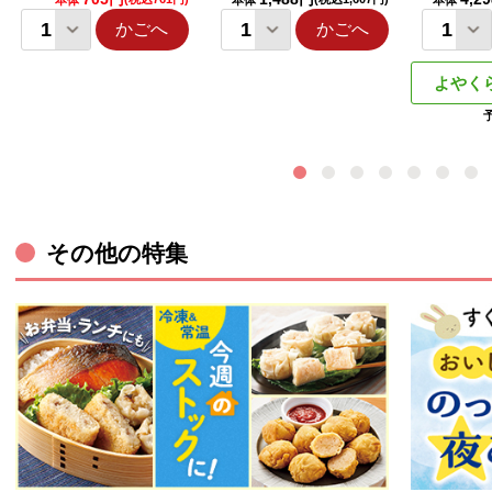
本体
本体
本体
かごへ
かごへ
よやく
その他の特集