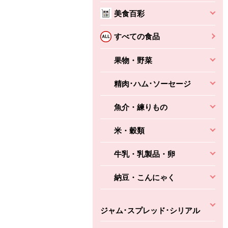
本体
かごへ
かごへ
美食百彩
かごへ
すべての食品
果物・野菜
精肉･ハム･ソーセージ
魚介・練りもの
米・穀類
牛乳・乳製品・卵
納豆・こんにゃく
ジャム･スプレッド･シリアル