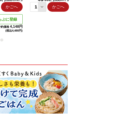
本体
本体
かごへ
かごへ
かごへ
らぶに登録
4,148円
予約価格
(税込
4,480円)