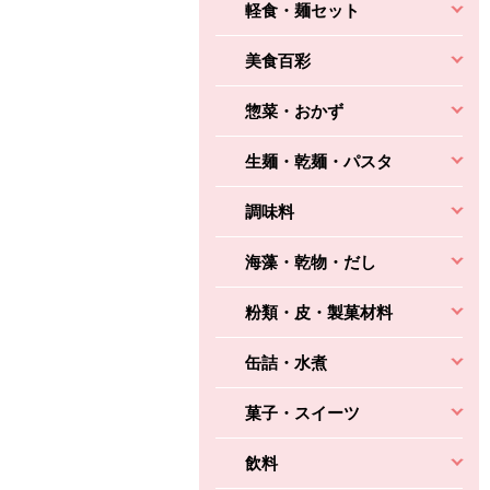
軽食・麺セット
美食百彩
惣菜・おかず
生麺・乾麺・パスタ
調味料
海藻・乾物・だし
粉類・皮・製菓材料
缶詰・水煮
菓子・スイーツ
飲料