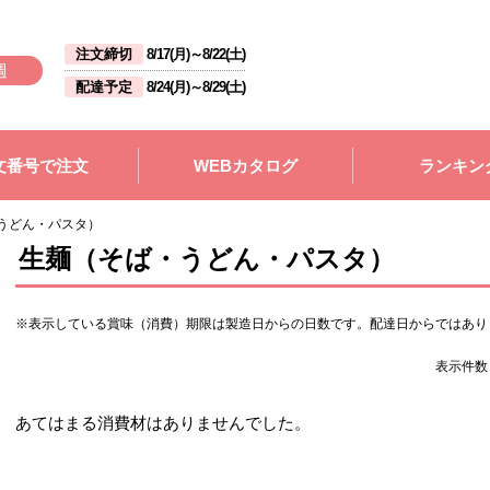
注文締切
8/17(月)
～
8/22(土)
週
配達予定
8/24(月)
～
8/29(土)
文番号で注文
WEBカタログ
ランキン
うどん・パスタ）
生麺（そば・うどん・パスタ）
※表示している賞味（消費）期限は製造日からの日数です。配達日からではあり
表示件
あてはまる消費材はありませんでした。