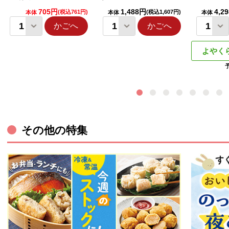
705円
1,488円
4,2
(税込761円)
(税込1,607円)
本体
本体
本体
かごへ
かごへ
よやく
その他の特集