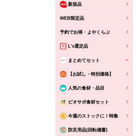
新規品
WEB限定品
予約でお得・よやくらぶ
L's選定品
まとめてセット
【お試し・特別価格】
人気の食材・品目
ビオサポ食材セット
今週のストックに！特集
ちょこっと揚げ（香
ね天
バルサミコ
ばしエビ味...
さわやか
コク深くフルーティー
防災用品(回転備蓄)
えびの風味がぶわっ！