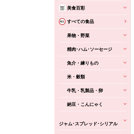
3円
2,160円
(税込370円)
(税込2,333円)
本体
330円
(税込356円)
美食百彩
本体
かごへ
かごへ
かごへ
すべての食品
果物・野菜
精肉･ハム･ソーセージ
魚介・練りもの
米・穀類
牛乳・乳製品・卵
納豆・こんにゃく
ジャム･スプレッド･シリアル