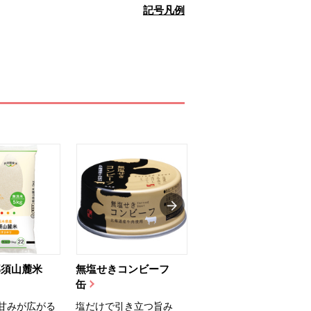
記号凡例
那須山麓米
無塩せきコンビーフ
ちゅるっと飲むゼリ
缶
ー（りんご...
甘みが広がる
塩だけで引き立つ旨み
国産りんご果汁を使用