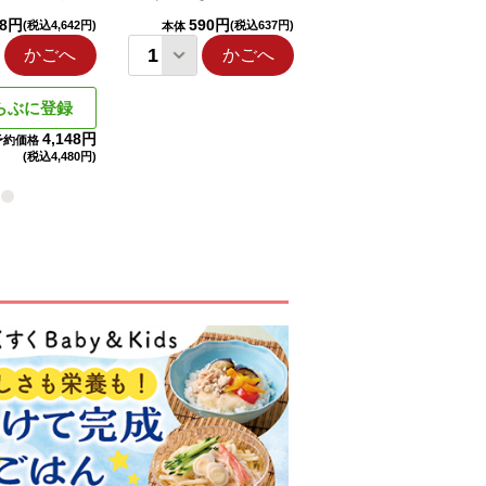
98円
590円
1,114円
(税込4,642円)
(税込637円)
(税込1,203円
本体
本体
かごへ
かごへ
かごへ
らぶに登録
4,148円
予約価格
(税込
4,480円)