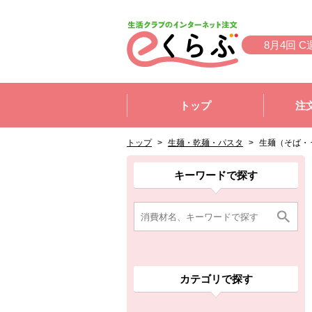
本文へジャンプする。
ページの先頭です。
8月4回 C
ここからサイト内共通メニューです。
サイト内共通メニューをスキップする
トップ
注
サイト内共通メニューここまで。
ここから現在位置です。
現在位置ここまで
トップ
>
生麺・乾麺・パスタ
>
生麺（そば・
ここから消費材検索メニューです。
消費材検索メニューここまで。
ここから本文です。
ここから組合員向けメニューです。
組合員向けメニューここまで。
ここから本文です。
キーワードで探す
カテゴリで探す