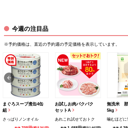
今週の注目品
※予約価格は、直近の予約週の予定価格を表示しています。
まぐろスープ煮缶4缶
お試しお肉パクパク
無洗米 
組
セットA
5kg
さっぱりノンオイル
あれこれ試せておトク
噛むほどに
705円
1,488円
4,2
(税込761円)
(税込1,607円)