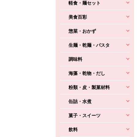
軽食・麺セット
美食百彩
惣菜・おかず
生麺・乾麺・パスタ
調味料
海藻・乾物・だし
粉類・皮・製菓材料
缶詰・水煮
菓子・スイーツ
飲料