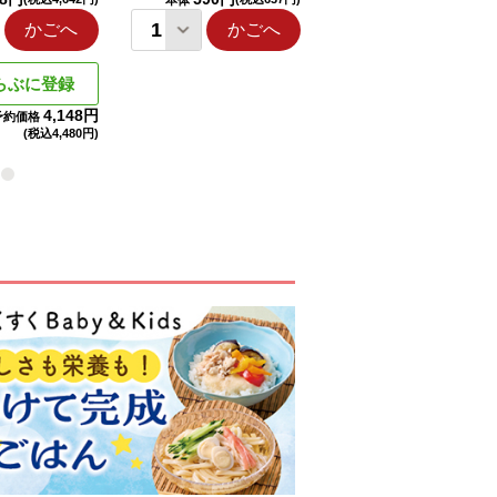
本体
本体
かごへ
かごへ
かごへ
らぶに登録
4,148円
予約価格
(税込
4,480円)