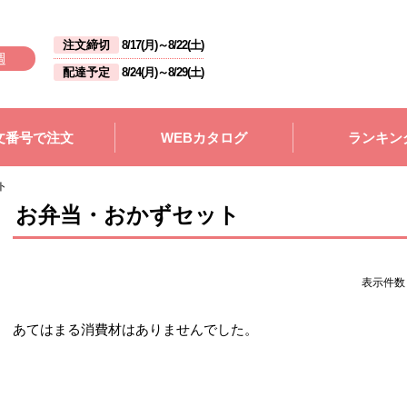
注文締切
8/17(月)
～
8/22(土)
週
配達予定
8/24(月)
～
8/29(土)
文番号で注文
WEBカタログ
ランキン
ト
お弁当・おかずセット
表示件
あてはまる消費材はありませんでした。