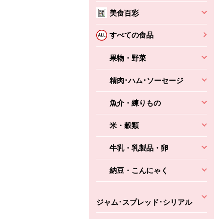
本体
かごへ
かごへ
美食百彩
かごへ
すべての食品
果物・野菜
精肉･ハム･ソーセージ
魚介・練りもの
米・穀類
牛乳・乳製品・卵
納豆・こんにゃく
ジャム･スプレッド･シリアル