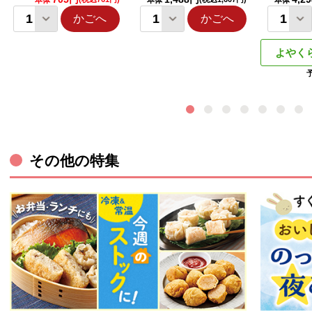
本体
本体
本体
かごへ
かごへ
よやく
その他の特集