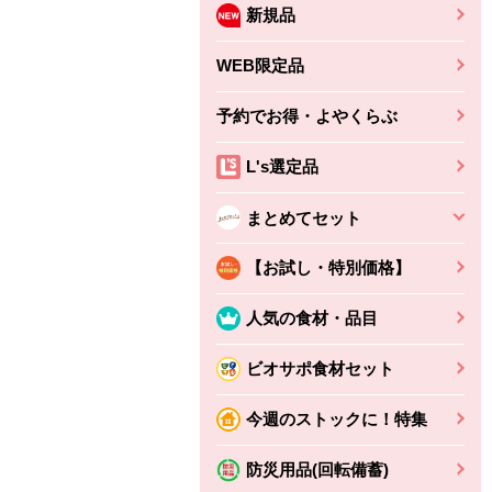
新規品
WEB限定品
予約でお得・よやくらぶ
L's選定品
まとめてセット
【お試し・特別価格】
人気の食材・品目
ビオサポ食材セット
ちょこっと揚げ（香
ね天
バルサミコ
今週のストックに！特集
ばしエビ味...
さわやか
コク深くフルーティー
えびの風味がぶわっ！
3円
2,160円
防災用品(回転備蓄)
(税込370円)
(税込2,333円)
本体
330円
(税込356円)