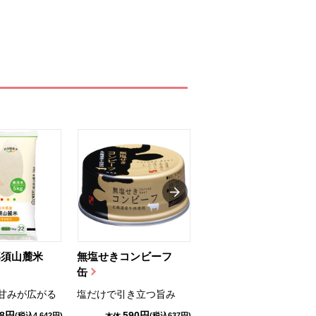
那須山麓米
無塩せきコンビーフ
ちゅるっと飲むゼリ
缶
ー（りんご...
甘みが広がる
塩だけで引き立つ旨み
国産りんご果汁を使用
98円
590円
1,114円
(税込4,642円)
(税込637円)
(税込1,203円