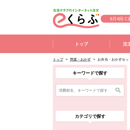
本文へジャンプする。
ページの先頭です。
8月4回 C
ここからサイト内共通メニューです。
サイト内共通メニューをスキップする
トップ
注
サイト内共通メニューここまで。
ここから現在位置です。
現在位置ここまで
トップ
>
惣菜・おかず
>
お弁当・おかずセッ
ここから消費材検索メニューです。
消費材検索メニューここまで。
ここから本文です。
ここから組合員向けメニューです。
組合員向けメニューここまで。
ここから本文です。
キーワードで探す
カテゴリで探す