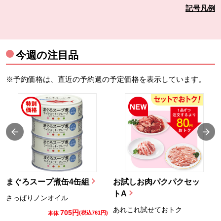
記号凡例
今週の注目品
※予約価格は、直近の予約週の予定価格を表示しています。
まぐろスープ煮缶4缶組
お試しお肉パクパクセッ
トA
さっぱりノンオイル
あれこれ試せておトク
705円
)
(税込761円)
本体