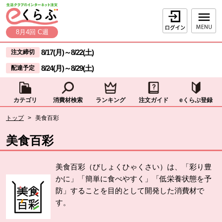
本文へジャンプする。
ページの先頭です。
ログイン
8月4回 C週
ここからサイト内共通メニューです。
サイト内共通メニューをスキップする
8/17(月)
～
8/22(土)
注文締切
8/24(月)
～
8/29(土)
配達予定
カテゴリ
消費材検索
ランキング
注文ガイド
eくらぶ登録
サイト内共通メニューここまで。
ここから現在位置です。
トップ
>
美食百彩
現在位置ここまで
美食百彩
美食百彩（びしょくひゃくさい）は、「彩り豊
かに」「簡単に食べやすく」「低栄養状態を予
防」することを目的として開発した消費材で
す。