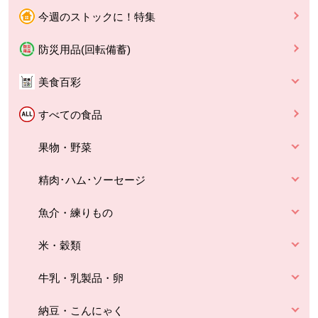
今週のストックに！特集
防災用品(回転備蓄)
美食百彩
すべての食品
果物・野菜
精肉･ハム･ソーセージ
魚介・練りもの
米・穀類
牛乳・乳製品・卵
納豆・こんにゃく