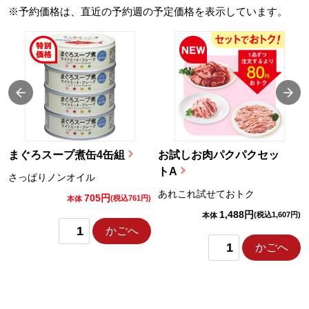
※予約価格は、直近の予約週の予定価格を表示しています。
まぐろスープ煮缶4缶組
お試しお肉パクパクセッ
トA
さっぱりノンオイル
あれこれ試せておトク
705円
)
(税込761円)
本体
1,488円
(税込1,607円)
本体
かごへ
かごへ