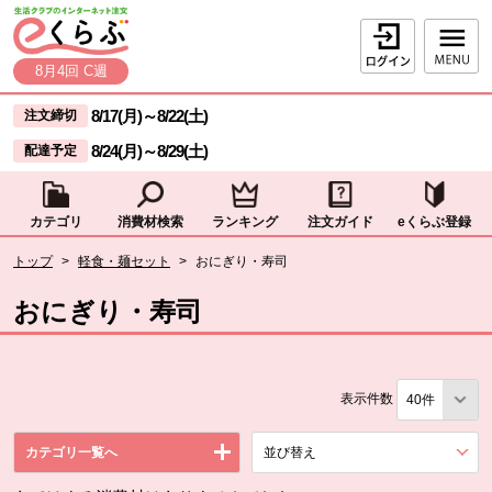
本文へジャンプする。
ページの先頭です。
ログイン
8月4回 C週
ここからサイト内共通メニューです。
サイト内共通メニューをスキップする
8/17(月)
～
8/22(土)
注文締切
8/24(月)
～
8/29(土)
配達予定
カテゴリ
消費材検索
ランキング
注文ガイド
eくらぶ登録
サイト内共通メニューここまで。
ここから現在位置です。
トップ
>
軽食・麺セット
>
おにぎり・寿司
現在位置ここまで
おにぎり・寿司
表示件数
カテゴリ一覧へ
並び替え
を展開する。