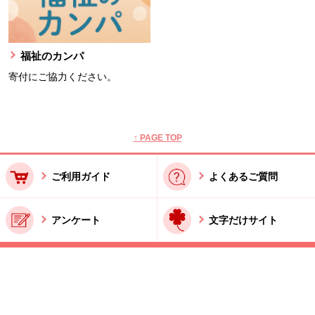
福祉のカンパ
寄付にご協力ください。
本文ここまで。
ここから共通フッターメニューです。
↑ PAGE TOP
ご利用ガイド
よくあるご質問
アンケート
文字だけサイト
ご利用規約
お問い合わせ
特商法に基づく表記
酒類販売管理者標識