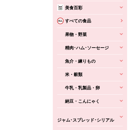
本体
かごへ
かごへ
美食百彩
かごへ
すべての食品
果物・野菜
精肉･ハム･ソーセージ
魚介・練りもの
米・穀類
牛乳・乳製品・卵
納豆・こんにゃく
ジャム･スプレッド･シリアル