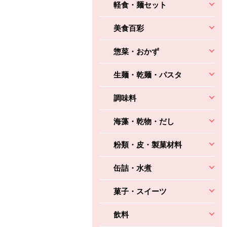
軽食・麺セット
美食百彩
惣菜・おかず
生麺・乾麺・パスタ
調味料
海藻・乾物・だし
粉類・皮・製菓材料
缶詰・水煮
菓子・スイーツ
飲料