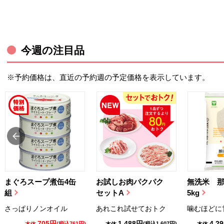
今週の注目品
※予約価格は、直近の予約週の予定価格を表示しています。
まぐろスープ煮缶4缶
お試しお肉パクパク
無洗米 
組
セットA
5kg
さっぱりノンオイル
あれこれ試せておトク
噛むほどに
705円
1,488円
4,2
(税込761円)
(税込1,607円)