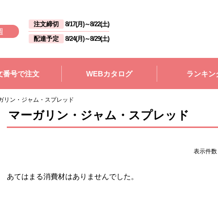
注文締切
8/17(月)
～
8/22(土)
週
配達予定
8/24(月)
～
8/29(土)
文番号で注文
WEBカタログ
ランキン
ガリン・ジャム・スプレッド
マーガリン・ジャム・スプレッド
表示件
あてはまる消費材はありませんでした。