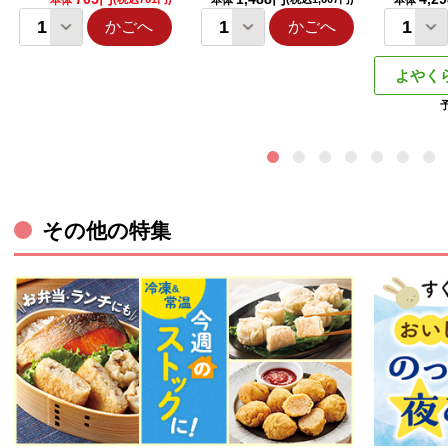
本体
本体
本体
かごへ
かごへ
よやく
その他の特集