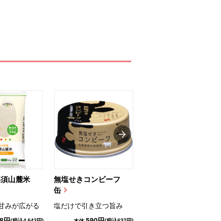
那須山麓米
無塩せきコンビーフ
ちゅるっと飲むゼリ
缶
ー（りんご...
甘みが広がる
塩だけで引き立つ旨み
国産りんご果汁を使用
98円
590円
1,114円
(税込4,642円)
(税込637円)
(税込1,203円