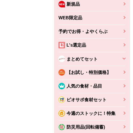
新規品
WEB限定品
予約でお得・よやくらぶ
L's選定品
まとめてセット
【お試し・特別価格】
人気の食材・品目
ビオサポ食材セット
ちょこっと揚げ（香
ね天
バルサミコ
今週のストックに！特集
ばしエビ味...
さわやか
コク深くフルーティー
えびの風味がぶわっ！
3円
2,160円
防災用品(回転備蓄)
(税込370円)
(税込2,333円)
本体
330円
(税込356円)