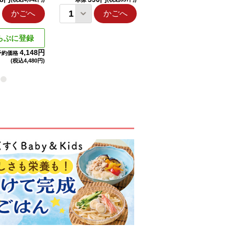
本体
本体
かごへ
かごへ
かごへ
らぶに登録
4,148円
予約価格
(税込
4,480円)