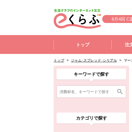
本文へジャンプする。
ページの先頭です。
8月4回 C
ここからサイト内共通メニューです。
サイト内共通メニューをスキップする
トップ
注
サイト内共通メニューここまで。
ここから現在位置です。
現在位置ここまで
トップ
>
ジャム･スプレッド･シリアル
>
マー
ここから消費材検索メニューです。
消費材検索メニューここまで。
ここから本文です。
ここから組合員向けメニューです。
組合員向けメニューここまで。
ここから本文です。
キーワードで探す
カテゴリで探す