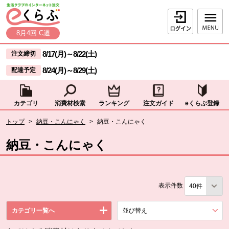
本文へジャンプする。
ページの先頭です。
ログイン
8月4回 C週
ここからサイト内共通メニューです。
サイト内共通メニューをスキップする
8/17(月)
～
8/22(土)
注文締切
8/24(月)
～
8/29(土)
配達予定
カテゴリ
消費材検索
ランキング
注文ガイド
eくらぶ登録
サイト内共通メニューここまで。
ここから現在位置です。
トップ
>
納豆・こんにゃく
>
納豆・こんにゃく
現在位置ここまで
納豆・こんにゃく
表示件数
カテゴリ一覧へ
並び替え
を展開する。